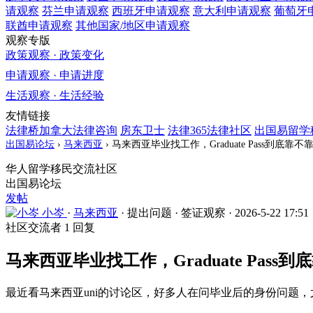
请观察
芬兰
申请观察
西班牙
申请观察
意大利
申请观察
葡萄牙
联酋
申请观察
其他国家/地区
申请观察
观察专版
政策观察 · 政策变化
申请观察 · 申请进度
生活观察 · 生活经验
友情链接
法律桥加拿大法律咨询
房东卫士
法律365法律社区
出国易留学
出国易论坛
›
马来西亚
›
马来西亚毕业找工作，Graduate Pass到底
华人留学移民交流社区
出国易论坛
发帖
小岑
·
马来西亚
·
提出问题
·
签证观察
·
2026-5-22 17:51
社区交流者
1 回复
马来西亚毕业找工作，Graduate Pas
最近看马来西亚uni的讨论区，好多人在问毕业后的身份问题，尤