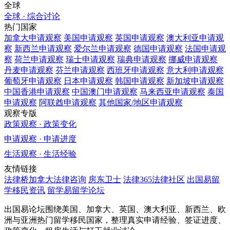
全球
全球 · 综合讨论
热门国家
加拿大
申请观察
美国
申请观察
英国
申请观察
澳大利亚
申请观
察
新西兰
申请观察
爱尔兰
申请观察
德国
申请观察
法国
申请观
察
荷兰
申请观察
瑞士
申请观察
瑞典
申请观察
挪威
申请观察
丹麦
申请观察
芬兰
申请观察
西班牙
申请观察
意大利
申请观察
葡萄牙
申请观察
日本
申请观察
韩国
申请观察
新加坡
申请观察
中国香港
申请观察
中国澳门
申请观察
马来西亚
申请观察
泰国
申请观察
阿联酋
申请观察
其他国家/地区
申请观察
观察专版
政策观察 · 政策变化
申请观察 · 申请进度
生活观察 · 生活经验
友情链接
法律桥加拿大法律咨询
房东卫士
法律365法律社区
出国易留
学移民资讯
留学易留学论坛
出国易论坛围绕美国、加拿大、英国、澳大利亚、新西兰、欧
洲与亚洲热门留学移民国家，整理真实申请经验、签证进度、