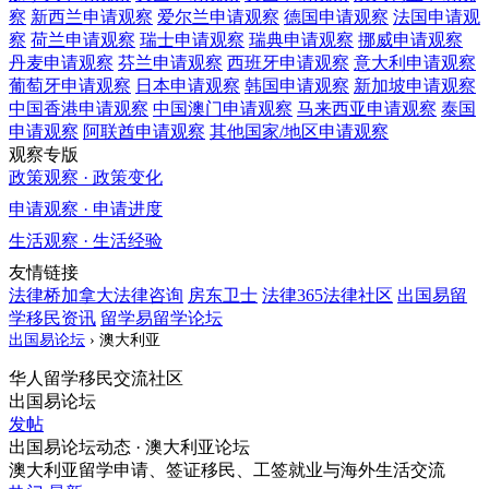
察
新西兰
申请观察
爱尔兰
申请观察
德国
申请观察
法国
申请观
察
荷兰
申请观察
瑞士
申请观察
瑞典
申请观察
挪威
申请观察
丹麦
申请观察
芬兰
申请观察
西班牙
申请观察
意大利
申请观察
葡萄牙
申请观察
日本
申请观察
韩国
申请观察
新加坡
申请观察
中国香港
申请观察
中国澳门
申请观察
马来西亚
申请观察
泰国
申请观察
阿联酋
申请观察
其他国家/地区
申请观察
观察专版
政策观察 · 政策变化
申请观察 · 申请进度
生活观察 · 生活经验
友情链接
法律桥加拿大法律咨询
房东卫士
法律365法律社区
出国易留
学移民资讯
留学易留学论坛
出国易论坛
›
澳大利亚
华人留学移民交流社区
出国易论坛
发帖
出国易论坛动态 · 澳大利亚论坛
澳大利亚留学申请、签证移民、工签就业与海外生活交流