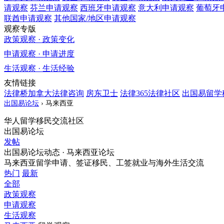
请观察
芬兰
申请观察
西班牙
申请观察
意大利
申请观察
葡萄牙
联酋
申请观察
其他国家/地区
申请观察
观察专版
政策观察 · 政策变化
申请观察 · 申请进度
生活观察 · 生活经验
友情链接
法律桥加拿大法律咨询
房东卫士
法律365法律社区
出国易留学
出国易论坛
›
马来西亚
华人留学移民交流社区
出国易论坛
发帖
出国易论坛动态 · 马来西亚论坛
马来西亚留学申请、签证移民、工签就业与海外生活交流
热门
最新
全部
政策观察
申请观察
生活观察