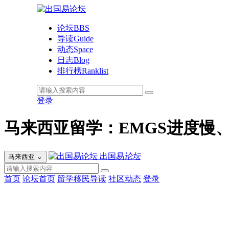
论坛
BBS
导读
Guide
动态
Space
日志
Blog
排行榜
Ranklist
登录
马来西亚留学：EMGS进度慢
出国易
论坛
马来西亚
⌄
首页
论坛首页
留学移民导读
社区动态
登录