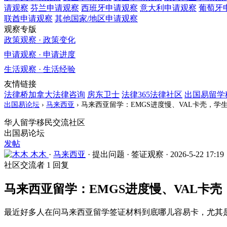
请观察
芬兰
申请观察
西班牙
申请观察
意大利
申请观察
葡萄牙
联酋
申请观察
其他国家/地区
申请观察
观察专版
政策观察 · 政策变化
申请观察 · 申请进度
生活观察 · 生活经验
友情链接
法律桥加拿大法律咨询
房东卫士
法律365法律社区
出国易留学
出国易论坛
›
马来西亚
›
马来西亚留学：EMGS进度慢、VAL卡壳，学
华人留学移民交流社区
出国易论坛
发帖
木木
·
马来西亚
·
提出问题
·
签证观察
·
2026-5-22 17:19
社区交流者
1 回复
马来西亚留学：EMGS进度慢、VAL卡
最近好多人在问马来西亚留学签证材料到底哪儿容易卡，尤其是 EMGS 