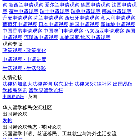
察
新西兰
申请观察
爱尔兰
申请观察
德国
申请观察
法国
申请观
察
荷兰
申请观察
瑞士
申请观察
瑞典
申请观察
挪威
申请观察
丹麦
申请观察
芬兰
申请观察
西班牙
申请观察
意大利
申请观察
葡萄牙
申请观察
日本
申请观察
韩国
申请观察
新加坡
申请观察
中国香港
申请观察
中国澳门
申请观察
马来西亚
申请观察
泰国
申请观察
阿联酋
申请观察
其他国家/地区
申请观察
观察专版
政策观察 · 政策变化
申请观察 · 申请进度
生活观察 · 生活经验
友情链接
法律桥加拿大法律咨询
房东卫士
法律365法律社区
出国易留
学移民资讯
留学易留学论坛
出国易论坛
›
英国
华人留学移民交流社区
出国易论坛
发帖
出国易论坛动态 · 英国论坛
英国留学申请、签证移民、工签就业与海外生活交流