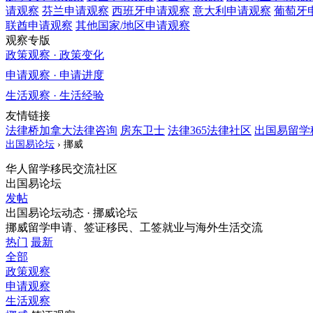
请观察
芬兰
申请观察
西班牙
申请观察
意大利
申请观察
葡萄牙
联酋
申请观察
其他国家/地区
申请观察
观察专版
政策观察 · 政策变化
申请观察 · 申请进度
生活观察 · 生活经验
友情链接
法律桥加拿大法律咨询
房东卫士
法律365法律社区
出国易留学
出国易论坛
›
挪威
华人留学移民交流社区
出国易论坛
发帖
出国易论坛动态 · 挪威论坛
挪威留学申请、签证移民、工签就业与海外生活交流
热门
最新
全部
政策观察
申请观察
生活观察