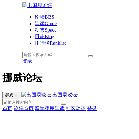
论坛
BBS
导读
Guide
动态
Space
日志
Blog
排行榜
Ranklist
登录
挪威论坛
出国易
论坛
挪威
⌄
首页
论坛首页
留学移民导读
社区动态
登录