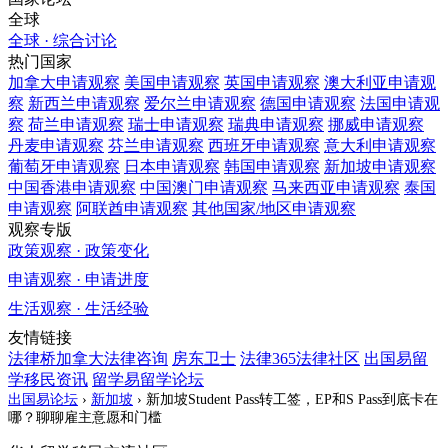
全球
全球 · 综合讨论
热门国家
加拿大
申请观察
美国
申请观察
英国
申请观察
澳大利亚
申请观
察
新西兰
申请观察
爱尔兰
申请观察
德国
申请观察
法国
申请观
察
荷兰
申请观察
瑞士
申请观察
瑞典
申请观察
挪威
申请观察
丹麦
申请观察
芬兰
申请观察
西班牙
申请观察
意大利
申请观察
葡萄牙
申请观察
日本
申请观察
韩国
申请观察
新加坡
申请观察
中国香港
申请观察
中国澳门
申请观察
马来西亚
申请观察
泰国
申请观察
阿联酋
申请观察
其他国家/地区
申请观察
观察专版
政策观察 · 政策变化
申请观察 · 申请进度
生活观察 · 生活经验
友情链接
法律桥加拿大法律咨询
房东卫士
法律365法律社区
出国易留
学移民资讯
留学易留学论坛
出国易论坛
›
新加坡
›
新加坡Student Pass转工签，EP和S Pass到底卡在
哪？聊聊雇主意愿和门槛