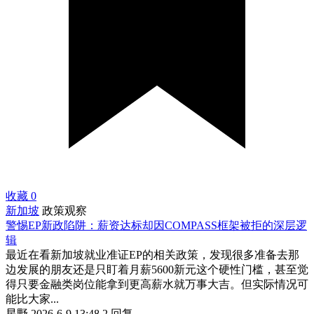
收藏
0
新加坡
政策观察
警惕EP新政陷阱：薪资达标却因COMPASS框架被拒的深层逻
辑
最近在看新加坡就业准证EP的相关政策，发现很多准备去那
边发展的朋友还是只盯着月薪5600新元这个硬性门槛，甚至觉
得只要金融类岗位能拿到更高薪水就万事大吉。但实际情况可
能比大家...
星野
2026-6-9 13:48
2 回复