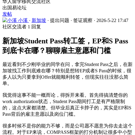
华人留学移民交流社区
出国易论坛
发帖
小溪
·
新加坡
·
提出问题
·
签证观察
·
2026-5-22 17:47
社区交流者
1 回复
新加坡Student Pass转工签，EP和S Pass
到底卡在哪？聊聊雇主意愿和门槛
最近看到不少刚毕业的同学在问，拿完Student Pass之后，在新
加坡找工作到底难在哪？特别是想转EP或者S Pass的时候，很
多人以为只要拿到Offer就能顺利转签，但现实往往没那么简
单。
我觉得这事不能一概而论，得拆开来看。首先得搞清楚你的
work authorization状态，Student Pass期间打工是有严格限制
的，这点大家都清楚。但毕业后真正卡脖子的，其实是EP和S
Pass背后的雇主意愿以及岗位门槛。
很多时候不是你的能力不够，而是公司愿不愿意为你去走这个
流程。对于EP来说，COMPASS框架的打分机制让很多中小型