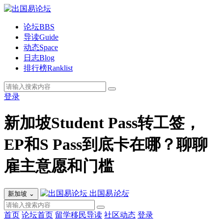
论坛
BBS
导读
Guide
动态
Space
日志
Blog
排行榜
Ranklist
登录
新加坡Student Pass转工签，
EP和S Pass到底卡在哪？聊聊
雇主意愿和门槛
出国易
论坛
新加坡
⌄
首页
论坛首页
留学移民导读
社区动态
登录