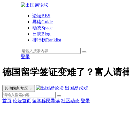
论坛
BBS
导读
Guide
动态
Space
日志
Blog
排行榜
Ranklist
登录
德国留学签证变难了？富人请律
出国易
论坛
其他国家/地区
⌄
首页
论坛首页
留学移民导读
社区动态
登录