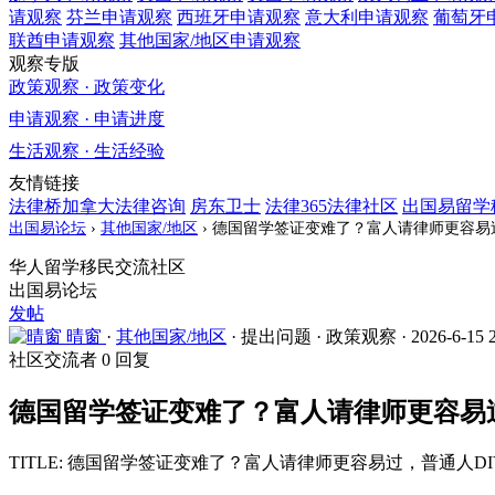
请观察
芬兰
申请观察
西班牙
申请观察
意大利
申请观察
葡萄牙
联酋
申请观察
其他国家/地区
申请观察
观察专版
政策观察 · 政策变化
申请观察 · 申请进度
生活观察 · 生活经验
友情链接
法律桥加拿大法律咨询
房东卫士
法律365法律社区
出国易留学
出国易论坛
›
其他国家/地区
›
德国留学签证变难了？富人请律师更容易过
华人留学移民交流社区
出国易论坛
发帖
晴窗
·
其他国家/地区
·
提出问题
·
政策观察
·
2026-6-15 
社区交流者
0 回复
德国留学签证变难了？富人请律师更容易过
TITLE: 德国留学签证变难了？富人请律师更容易过，普通人D