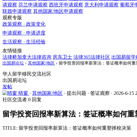
请观察
芬兰
申请观察
西班牙
申请观察
意大利
申请观察
葡萄牙
联酋
申请观察
其他国家/地区
申请观察
观察专版
政策观察 · 政策变化
申请观察 · 申请进度
生活观察 · 生活经验
友情链接
法律桥加拿大法律咨询
房东卫士
法律365法律社区
出国易留学
出国易论坛
›
其他国家/地区
›
留学投资回报率新算法：签证概率如何重
华人留学移民交流社区
出国易论坛
发帖
晴窗
·
其他国家/地区
·
提出问题
·
签证观察
·
2026-6-15 
社区交流者
0 回复
留学投资回报率新算法：签证概率如何重
TITLE: 留学投资回报率新算法：签证概率如何重塑择校决策