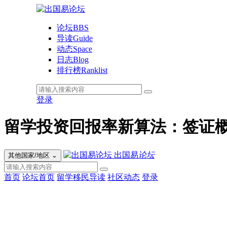
论坛
BBS
导读
Guide
动态
Space
日志
Blog
排行榜
Ranklist
登录
留学投资回报率新算法：签证
出国易
论坛
其他国家/地区
⌄
首页
论坛首页
留学移民导读
社区动态
登录