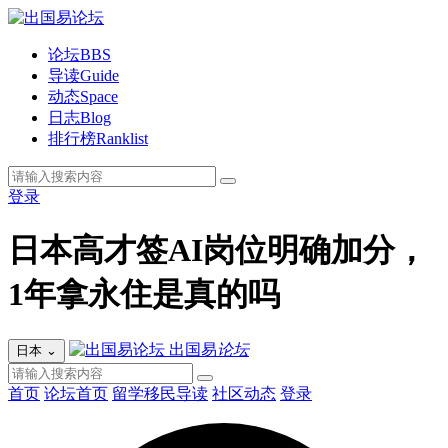
论坛
BBS
导读
Guide
动态
Space
日志
Blog
排行榜
Ranklist
登录
日本高才签AI岗位明确加分，
1年拿永住是真的吗
出国易
论坛
日本
⌄
首页
论坛首页
留学移民导读
社区动态
登录