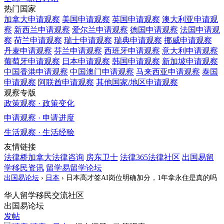
热门国家
加拿大
申请观察
美国
申请观察
英国
申请观察
澳大利亚
申请观
察
新西兰
申请观察
爱尔兰
申请观察
德国
申请观察
法国
申请观
察
荷兰
申请观察
瑞士
申请观察
瑞典
申请观察
挪威
申请观察
丹麦
申请观察
芬兰
申请观察
西班牙
申请观察
意大利
申请观察
葡萄牙
申请观察
日本
申请观察
韩国
申请观察
新加坡
申请观察
中国香港
申请观察
中国澳门
申请观察
马来西亚
申请观察
泰国
申请观察
阿联酋
申请观察
其他国家/地区
申请观察
观察专版
政策观察 · 政策变化
申请观察 · 申请进度
生活观察 · 生活经验
友情链接
法律桥加拿大法律咨询
房东卫士
法律365法律社区
出国易留
学移民资讯
留学易留学论坛
出国易论坛
›
日本
›
日本高才签AI岗位明确加分，1年拿永住是真的吗
华人留学移民交流社区
出国易论坛
发帖