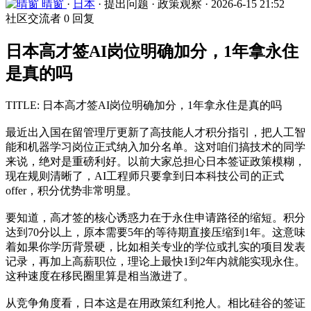
晴窗
·
日本
·
提出问题
·
政策观察
·
2026-6-15 21:52
社区交流者
0 回复
日本高才签AI岗位明确加分，1年拿永住
是真的吗
TITLE: 日本高才签AI岗位明确加分，1年拿永住是真的吗
最近出入国在留管理厅更新了高技能人才积分指引，把人工智
能和机器学习岗位正式纳入加分名单。这对咱们搞技术的同学
来说，绝对是重磅利好。以前大家总担心日本签证政策模糊，
现在规则清晰了，AI工程师只要拿到日本科技公司的正式
offer，积分优势非常明显。
要知道，高才签的核心诱惑力在于永住申请路径的缩短。积分
达到70分以上，原本需要5年的等待期直接压缩到1年。这意味
着如果你学历背景硬，比如相关专业的学位或扎实的项目发表
记录，再加上高薪职位，理论上最快1到2年内就能实现永住。
这种速度在移民圈里算是相当激进了。
从竞争角度看，日本这是在用政策红利抢人。相比硅谷的签证