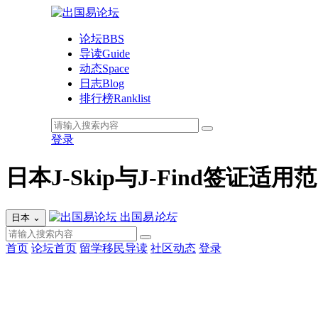
论坛
BBS
导读
Guide
动态
Space
日志
Blog
排行榜
Ranklist
登录
日本J-Skip与J-Find签
出国易
论坛
日本
⌄
首页
论坛首页
留学移民导读
社区动态
登录