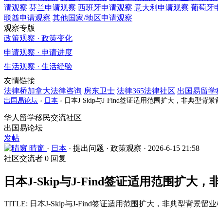
请观察
芬兰
申请观察
西班牙
申请观察
意大利
申请观察
葡萄牙
联酋
申请观察
其他国家/地区
申请观察
观察专版
政策观察 · 政策变化
申请观察 · 申请进度
生活观察 · 生活经验
友情链接
法律桥加拿大法律咨询
房东卫士
法律365法律社区
出国易留学
出国易论坛
›
日本
›
日本J-Skip与J-Find签证适用范围扩大，非典型背
华人留学移民交流社区
出国易论坛
发帖
晴窗
·
日本
·
提出问题
·
政策观察
·
2026-6-15 21:58
社区交流者
0 回复
日本J-Skip与J-Find签证适用范围扩
TITLE: 日本J-Skip与J-Find签证适用范围扩大，非典型背景