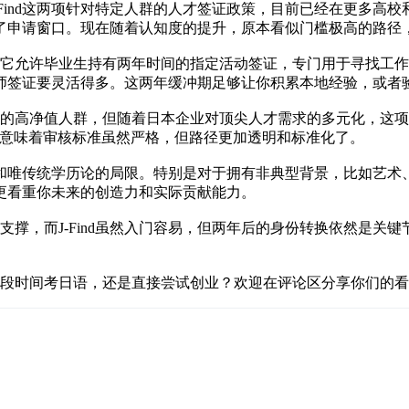
J-Find这两项针对特定人群的人才签证政策，目前已经在更多高
了申请窗口。现在随着认知度的提升，原本看似门槛极高的路径
跳板。它允许毕业生持有两年时间的指定活动签证，专门用于寻找
师签证要灵活得多。这两年缓冲期足够让你积累本地经验，或者
出成就的高净值人群，但随着日本企业对顶尖人才需求的多元化，这
，意味着审核标准虽然严格，但路径更加透明和标准化了。
唯传统学历论的局限。特别是对于拥有非典型背景，比如艺术、设
更看重你未来的创造力和实际贡献能力。
实力支撑，而J-Find虽然入门容易，但两年后的身份转换依然是
利用这段时间考日语，还是直接尝试创业？欢迎在评论区分享你们的