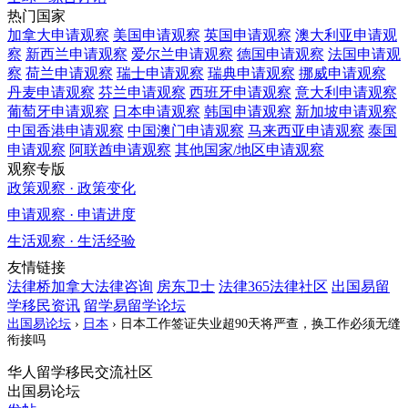
热门国家
加拿大
申请观察
美国
申请观察
英国
申请观察
澳大利亚
申请观
察
新西兰
申请观察
爱尔兰
申请观察
德国
申请观察
法国
申请观
察
荷兰
申请观察
瑞士
申请观察
瑞典
申请观察
挪威
申请观察
丹麦
申请观察
芬兰
申请观察
西班牙
申请观察
意大利
申请观察
葡萄牙
申请观察
日本
申请观察
韩国
申请观察
新加坡
申请观察
中国香港
申请观察
中国澳门
申请观察
马来西亚
申请观察
泰国
申请观察
阿联酋
申请观察
其他国家/地区
申请观察
观察专版
政策观察 · 政策变化
申请观察 · 申请进度
生活观察 · 生活经验
友情链接
法律桥加拿大法律咨询
房东卫士
法律365法律社区
出国易留
学移民资讯
留学易留学论坛
出国易论坛
›
日本
›
日本工作签证失业超90天将严查，换工作必须无缝
衔接吗
华人留学移民交流社区
出国易论坛