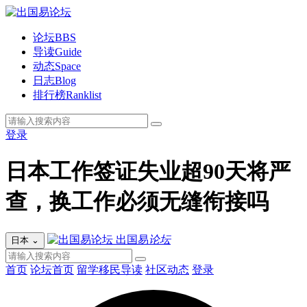
论坛
BBS
导读
Guide
动态
Space
日志
Blog
排行榜
Ranklist
登录
日本工作签证失业超90天将严
查，换工作必须无缝衔接吗
出国易
论坛
日本
⌄
首页
论坛首页
留学移民导读
社区动态
登录