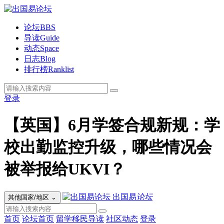
论坛
BBS
导读
Guide
动态
Space
日志
Blog
排行榜
Ranklist
登录
【英国】6月学签合规新规：学
校出勤监控升级，哪些情况会
被举报给UKVI？
出国易
论坛
其他国家/地区
⌄
首页
论坛首页
留学移民导读
社区动态
登录