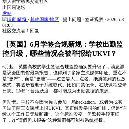
华人留学移民交流社区
出国易论坛
发帖
晴窗
·
其他国家/地区
·
提出问题
·
签证观察
·
2026-5-31
01:08
社区交流者
1 回复
【英国】6月学签合规新规：学校出勤监
控升级，哪些情况会被举报给UKVI？
6月起，英国高校的学生签证合规监控确实要升级了，消息源
是议会图书馆最新报告，也得到了多家主流媒体印证。重点不
是“更严”，而是“更准”——过去靠人工点名、纸质签到的粗放
模式，将逐步被电子系统取代。比如门禁记录、在线课程登录
日志、LMS平台活跃度，都可能成为出勤数据的来源。
但别慌。学校不会因为你去参加一场hackathon、或者为找实
习缺了两三次课就上报UKVI。真正触发举报的红线，仍是“连
续10个工作日无故旷课”。这个标准没变，但监控手段更细
了，连“请假但未报备”这种漏洞都可能被系统捕捉。