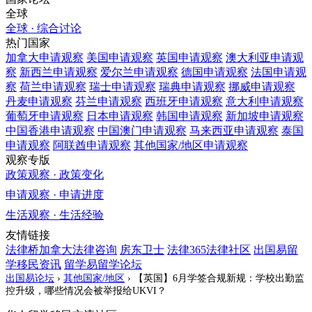
全球
全球 · 综合讨论
热门国家
加拿大
申请观察
美国
申请观察
英国
申请观察
澳大利亚
申请观
察
新西兰
申请观察
爱尔兰
申请观察
德国
申请观察
法国
申请观
察
荷兰
申请观察
瑞士
申请观察
瑞典
申请观察
挪威
申请观察
丹麦
申请观察
芬兰
申请观察
西班牙
申请观察
意大利
申请观察
葡萄牙
申请观察
日本
申请观察
韩国
申请观察
新加坡
申请观察
中国香港
申请观察
中国澳门
申请观察
马来西亚
申请观察
泰国
申请观察
阿联酋
申请观察
其他国家/地区
申请观察
观察专版
政策观察 · 政策变化
申请观察 · 申请进度
生活观察 · 生活经验
友情链接
法律桥加拿大法律咨询
房东卫士
法律365法律社区
出国易留
学移民资讯
留学易留学论坛
出国易论坛
›
其他国家/地区
›
【英国】6月学签合规新规：学校出勤监
控升级，哪些情况会被举报给UKVI？