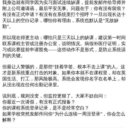
我身边就有同学因为实习面试连续缺课，提前发邮件给导师并
附上公司邀请函，最后平安无事。问题在于：你有没有留痕？
有没有正式申请？有没有在系统里打个招呼？一旦出现长达十
天以上的空白记录，哪怕你有理由，系统也默认是“无故缺
勤”。
所以现在得更主动：哪怕只是三天以上的缺课，建议第一时间
联系课程主管或注册办公室，说明情况。病假补医疗证明，实
习或比赛提前申请豁免——这些动作不是形式，是防止系统误
判的关键。
但最让人警惕的，是那些“挂着学签、根本不去上课”的人。这
才是新系统重点打击的对象。如果你本就不在课程里，却在英
国生活、打工，那风险极高。系统会发现你名字在名单上，却
从没出现在任何出勤记录里。
说到底，规则没变，但监控更狠了。大家不妨自问：
你最近一次请假，有没有正式报备？
你的课程系统登录记录，是不是经常空白？
如果学校突然发邮件问你“为什么连续一周没登录”，你会怎么
解释？