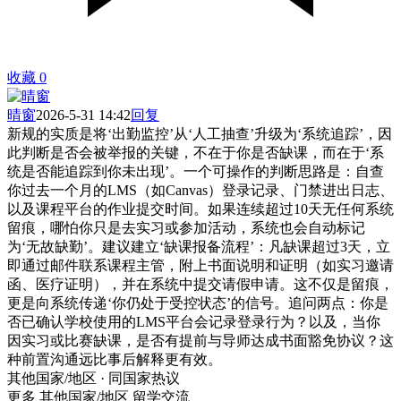
收藏
0
晴窗
2026-5-31 14:42
回复
新规的实质是将‘出勤监控’从‘人工抽查’升级为‘系统追踪’，因
此判断是否会被举报的关键，不在于你是否缺课，而在于‘系
统是否能追踪到你未出现’。一个可操作的判断思路是：自查
你过去一个月的LMS（如Canvas）登录记录、门禁进出日志、
以及课程平台的作业提交时间。如果连续超过10天无任何系统
留痕，哪怕你只是去实习或参加活动，系统也会自动标记
为‘无故缺勤’。建议建立‘缺课报备流程’：凡缺课超过3天，立
即通过邮件联系课程主管，附上书面说明和证明（如实习邀请
函、医疗证明），并在系统中提交请假申请。这不仅是留痕，
更是向系统传递‘你仍处于受控状态’的信号。追问两点：你是
否已确认学校使用的LMS平台会记录登录行为？以及，当你
因实习或比赛缺课，是否有提前与导师达成书面豁免协议？这
种前置沟通远比事后解释更有效。
其他国家/地区 · 同国家热议
更多 其他国家/地区 留学交流