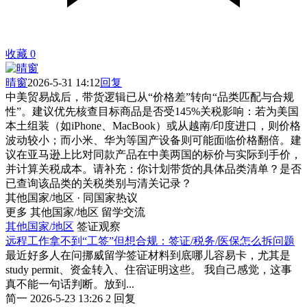
收藏
0
晴窗
2026-5-31 14:12
回复
中美贸易战后，带货逻辑已从“价格差”转向“品类匹配与合规
性”。建议优先核查目标商品是否受145%关税影响：若为美国
本土组装（如iPhone、MacBook）或从越南/印度进口，则价格
波动较小；而小米、华为等国产设备则可能面临价格翻倍。建
议在亚马逊上比对同款产品在中美两国的标价与实际到手价，
并计算关税成本。请补充：你计划带货的具体品类清单？是否
已查询该品类的关税类别与清关记录？
其他国家/地区 · 同国家热议
更多 其他国家/地区 留学交流
其他国家/地区
签证观察
远程工作拿不到“工签”但想合规：签证/税务/医保怎么拆问题
最近好多人在问挪威留学签证材料到底哪儿容易卡，尤其是
study permit、资金转入、住宿证明这些。 我自己感觉，这事
真不能一句话判断。放到...
简一
2026-5-23 13:26
2 回复