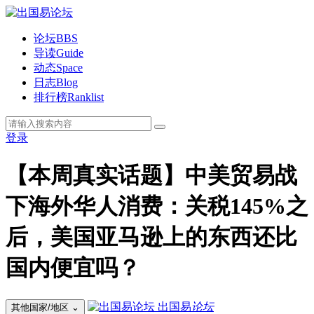
论坛
BBS
导读
Guide
动态
Space
日志
Blog
排行榜
Ranklist
登录
【本周真实话题】中美贸易战
下海外华人消费：关税145%之
后，美国亚马逊上的东西还比
国内便宜吗？
出国易
论坛
其他国家/地区
⌄