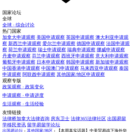
国家论坛
全球
全球 · 综合讨论
热门国家
加拿大
申请观察
美国
申请观察
英国
申请观察
澳大利亚
申请观
察
新西兰
申请观察
爱尔兰
申请观察
德国
申请观察
法国
申请观
察
荷兰
申请观察
瑞士
申请观察
瑞典
申请观察
挪威
申请观察
丹麦
申请观察
芬兰
申请观察
西班牙
申请观察
意大利
申请观察
葡萄牙
申请观察
日本
申请观察
韩国
申请观察
新加坡
申请观察
中国香港
申请观察
中国澳门
申请观察
马来西亚
申请观察
泰国
申请观察
阿联酋
申请观察
其他国家/地区
申请观察
观察专版
政策观察 · 政策变化
申请观察 · 申请进度
生活观察 · 生活经验
友情链接
法律桥加拿大法律咨询
房东卫士
法律365法律社区
出国易留
学移民资讯
留学易留学论坛
出国易论坛
›
其他国家/地区
›
【本周真实话题】中美贸易战下海外华