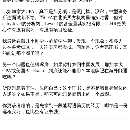
目标市场的准入规则里，到底算不算“入场券”。
比如加拿大CPA，真不是加分项，是硬门槛。没它，中型事务
所连面试都不给。而CFA在北美买方机构里确实吃香，但对
entry-level的分析岗，Level 1的含金量其实很有限——HR更关
心你有没有实习、有没有项目经验。
我最近在跟几个刚毕业的留学生聊，发现一个现象：很多人一
边在备考CFA，一边连实习都没找。问题是，你考完证书，真
的能进那个圈子吗？
另一个问题也值得琢磨：如果你打算回中国发展，那加拿大
CPA或美国Bar Exam，到底还能不能用？本地牌照在海外能通
吃吗？
所以别急着下注。先问自己：这个证书，是不是我目标岗位的
入场券？如果不是，那它可能只是简历上的一个点缀。
你更该考虑的，是先拿到一段能写进简历的经历，哪怕是一份
远程实习，也比空有证书强。