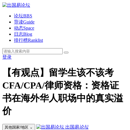
论坛
BBS
导读
Guide
动态
Space
日志
Blog
排行榜
Ranklist
登录
【有观点】留学生该不该考
CFA/CPA/律师资格：资格证
书在海外华人职场中的真实溢
价
出国易
论坛
其他国家/地区
⌄