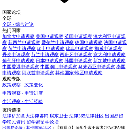
国家论坛
全球
全球 · 综合讨论
热门国家
加拿大
申请观察
美国
申请观察
英国
申请观察
澳大利亚
申请观
察
新西兰
申请观察
爱尔兰
申请观察
德国
申请观察
法国
申请观
察
荷兰
申请观察
瑞士
申请观察
瑞典
申请观察
挪威
申请观察
丹麦
申请观察
芬兰
申请观察
西班牙
申请观察
意大利
申请观察
葡萄牙
申请观察
日本
申请观察
韩国
申请观察
新加坡
申请观察
中国香港
申请观察
中国澳门
申请观察
马来西亚
申请观察
泰国
申请观察
阿联酋
申请观察
其他国家/地区
申请观察
观察专版
政策观察 · 政策变化
申请观察 · 申请进度
生活观察 · 生活经验
友情链接
法律桥加拿大法律咨询
房东卫士
法律365法律社区
出国易留
学移民资讯
留学易留学论坛
出国易论坛
›
其他国家/地区
›
【有观点】留学生该不该考CFA/CPA/律