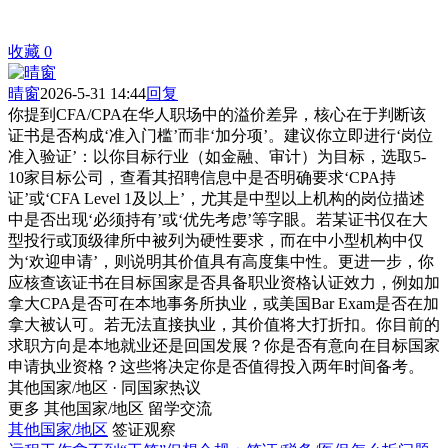
收藏
0
晴窗
2026-5-31 14:44
回复
你提到CFA/CPA在华人职场中的溢价差异，核心在于判断该
证书是否构成‘准入门槛’而非‘加分项’。建议你立即进行‘岗位
准入验证’：以你目标行业（如金融、审计）为目标，选取5-
10家目标公司，查看其招聘信息中是否明确要求‘CPA持
证’或‘CFA Level 1及以上’，尤其是中型以上机构的岗位描述
中是否出现‘必须持有’或‘优先考虑’等字眼。若某证书仅在大
型投行或顶级律所中被列为硬性要求，而在中小型机构中仅
为‘欢迎申请’，则说明其价值具有高度集中性。更进一步，你
应核查该证书在目标国家是否具备职业资格认证效力，例如加
拿大CPA是否可在本地事务所执业，或美国Bar Exam是否在加
拿大被认可。若无法直接执业，其价值将大打折扣。你目前的
求职方向是本地就业还是回国发展？你是否有意向在目标国家
申请执业资格？这些将决定你是否值得投入两年时间备考。
其他国家/地区 · 同国家热议
更多 其他国家/地区 留学交流
其他国家/地区
签证观察