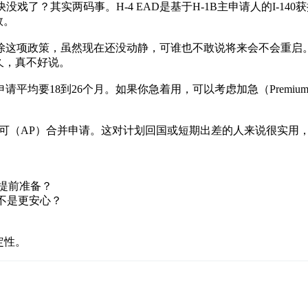
也快没戏了？其实两码事。H-4 EAD是基于H-1B主申请人的I
效。
废除这项政策，虽然现在还没动静，可谁也不敢说将来会不会重
久，真不好说。
要18到26个月。如果你急着用，可以考虑加急（Premium Pr
前出境许可（AP）合并申请。这对计划回国或短期出差的人来说很
不该提前准备？
是不是更安心？
定性。