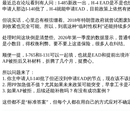
最近总在论坛看到有人问：I-485新政一出，H-4 EAD是不是
申请人那边I-140批了，H-4就能申请EAD，目前政策上依然有
但说实话，心里总有根弦绷着。2018年特朗普政府就曾试图
则收紧也完全可能。所以，到底这种“临时性权利”还能持续多
处理时间这块倒是清楚些。2026年第一季度的数据显示，普通申请平均
是小数目，得权衡利弊。要不要上这道保险，很多人在纠结。
顺便一提，I-765和I-131可以一起填，也就是EAD和提
AP被拒后又补材料，折腾了几个月，挺费心。
所以问题来了：
1. 你主申请人I-140批了但还没到申请EAD的节点，现在该
2. 用PP加急值不值？尤其如果未来政策可能突变，早拿工卡
3. 如果AP被拒，后续还能补救吗？有没有成功案例？
这些都不是“标准答案”，但每个人都在用自己的方式应对不确