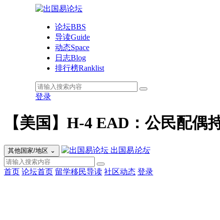
论坛
BBS
导读
Guide
动态
Space
日志
Blog
排行榜
Ranklist
登录
【美国】H-4 EAD：公民配偶
出国易
论坛
其他国家/地区
⌄
首页
论坛首页
留学移民导读
社区动态
登录