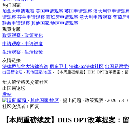
热门国家
加拿大
申请观察
美国
申请观察
英国
申请观察
澳大利亚
申请观
请观察
芬兰
申请观察
西班牙
申请观察
意大利
申请观察
葡萄牙
联酋
申请观察
其他国家/地区
申请观察
观察专版
政策观察 · 政策变化
申请观察 · 申请进度
生活观察 · 生活经验
友情链接
法律桥加拿大法律咨询
房东卫士
法律365法律社区
出国易留学
出国易论坛
›
其他国家/地区
›
【本周重磅续发】DHS OPT改革提案
华人留学移民交流社区
出国易论坛
发帖
晴窗
·
其他国家/地区
·
提出问题
·
政策观察
·
2026-5-31 
社区交流者
1 回复
【本周重磅续发】DHS OPT改革提案