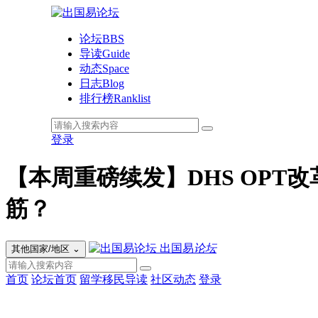
论坛
BBS
导读
Guide
动态
Space
日志
Blog
排行榜
Ranklist
登录
【本周重磅续发】DHS OP
筋？
出国易
论坛
其他国家/地区
⌄
首页
论坛首页
留学移民导读
社区动态
登录