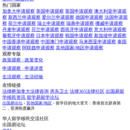
热门国家
加拿大
申请观察
美国
申请观察
英国
申请观察
澳大利亚
申请观
察
新西兰
申请观察
爱尔兰
申请观察
德国
申请观察
法国
申请观
察
荷兰
申请观察
瑞士
申请观察
瑞典
申请观察
挪威
申请观察
丹麦
申请观察
芬兰
申请观察
西班牙
申请观察
意大利
申请观察
葡萄牙
申请观察
日本
申请观察
韩国
申请观察
新加坡
申请观察
中国香港
申请观察
中国澳门
申请观察
马来西亚
申请观察
泰国
申请观察
阿联酋
申请观察
其他国家/地区
申请观察
观察专版
政策观察 · 政策变化
申请观察 · 申请进度
生活观察 · 生活经验
友情链接
法律桥加拿大法律咨询
房东卫士
法律365法律社区
出国易留
学移民资讯
留学易留学论坛
出国易论坛
›
其他国家/地区
›
留学目的地大变天：香港首次跻身第
二，亚洲热度飙升
华人留学移民交流社区
出国易论坛