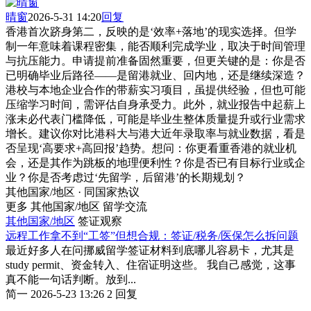
晴窗
2026-5-31 14:20
回复
香港首次跻身第二，反映的是‘效率+落地’的现实选择。但学
制一年意味着课程密集，能否顺利完成学业，取决于时间管理
与抗压能力。申请提前准备固然重要，但更关键的是：你是否
已明确毕业后路径——是留港就业、回内地，还是继续深造？
港校与本地企业合作的带薪实习项目，虽提供经验，但也可能
压缩学习时间，需评估自身承受力。此外，就业报告中起薪上
涨未必代表门槛降低，可能是毕业生整体质量提升或行业需求
增长。建议你对比港科大与港大近年录取率与就业数据，看是
否呈现‘高要求+高回报’趋势。想问：你更看重香港的就业机
会，还是其作为跳板的地理便利性？你是否已有目标行业或企
业？你是否考虑过‘先留学，后留港’的长期规划？
其他国家/地区 · 同国家热议
更多 其他国家/地区 留学交流
其他国家/地区
签证观察
远程工作拿不到“工签”但想合规：签证/税务/医保怎么拆问题
最近好多人在问挪威留学签证材料到底哪儿容易卡，尤其是
study permit、资金转入、住宿证明这些。 我自己感觉，这事
真不能一句话判断。放到...
简一
2026-5-23 13:26
2 回复