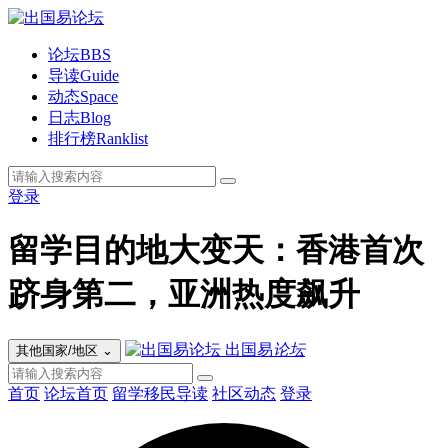
论坛
BBS
导读
Guide
动态
Space
日志
Blog
排行榜
Ranklist
登录
留学目的地大变天：香港首次
跻身第二，亚洲热度飙升
出国易
论坛
其他国家/地区
⌄
首页
论坛首页
留学移民导读
社区动态
登录