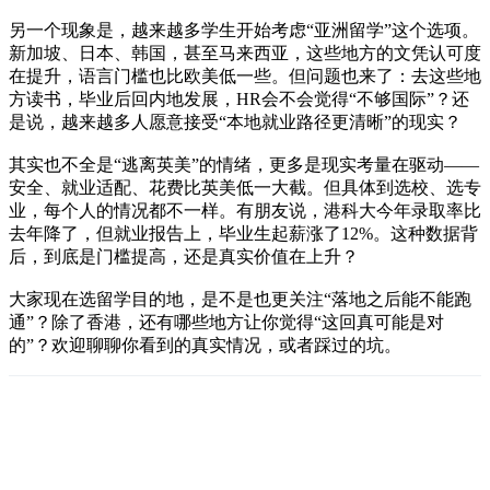
另一个现象是，越来越多学生开始考虑“亚洲留学”这个选项。
新加坡、日本、韩国，甚至马来西亚，这些地方的文凭认可度
在提升，语言门槛也比欧美低一些。但问题也来了：去这些地
方读书，毕业后回内地发展，HR会不会觉得“不够国际”？还
是说，越来越多人愿意接受“本地就业路径更清晰”的现实？
其实也不全是“逃离英美”的情绪，更多是现实考量在驱动——
安全、就业适配、花费比英美低一大截。但具体到选校、选专
业，每个人的情况都不一样。有朋友说，港科大今年录取率比
去年降了，但就业报告上，毕业生起薪涨了12%。这种数据背
后，到底是门槛提高，还是真实价值在上升？
大家现在选留学目的地，是不是也更关注“落地之后能不能跑
通”？除了香港，还有哪些地方让你觉得“这回真可能是对
的”？欢迎聊聊你看到的真实情况，或者踩过的坑。