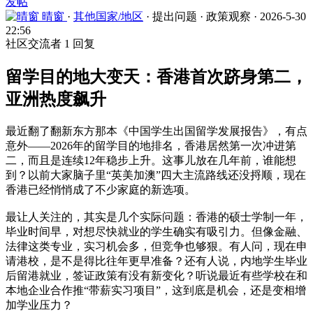
发帖
晴窗
·
其他国家/地区
·
提出问题
·
政策观察
·
2026-5-30
22:56
社区交流者
1 回复
留学目的地大变天：香港首次跻身第二，
亚洲热度飙升
最近翻了翻新东方那本《中国学生出国留学发展报告》，有点
意外——2026年的留学目的地排名，香港居然第一次冲进第
二，而且是连续12年稳步上升。这事儿放在几年前，谁能想
到？以前大家脑子里“英美加澳”四大主流路线还没捋顺，现在
香港已经悄悄成了不少家庭的新选项。
最让人关注的，其实是几个实际问题：香港的硕士学制一年，
毕业时间早，对想尽快就业的学生确实有吸引力。但像金融、
法律这类专业，实习机会多，但竞争也够狠。有人问，现在申
请港校，是不是得比往年更早准备？还有人说，内地学生毕业
后留港就业，签证政策有没有新变化？听说最近有些学校在和
本地企业合作推“带薪实习项目”，这到底是机会，还是变相增
加学业压力？