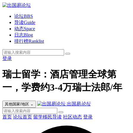
论坛
BBS
导读
Guide
动态
Space
日志
Blog
排行榜
Ranklist
登录
瑞士留学：酒店管理全球第
一，学费约3-4万瑞士法郎/年
出国易
论坛
其他国家/地区
⌄
首页
论坛首页
留学移民导读
社区动态
登录