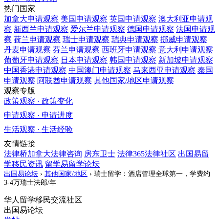
热门国家
加拿大
申请观察
美国
申请观察
英国
申请观察
澳大利亚
申请观
察
新西兰
申请观察
爱尔兰
申请观察
德国
申请观察
法国
申请观
察
荷兰
申请观察
瑞士
申请观察
瑞典
申请观察
挪威
申请观察
丹麦
申请观察
芬兰
申请观察
西班牙
申请观察
意大利
申请观察
葡萄牙
申请观察
日本
申请观察
韩国
申请观察
新加坡
申请观察
中国香港
申请观察
中国澳门
申请观察
马来西亚
申请观察
泰国
申请观察
阿联酋
申请观察
其他国家/地区
申请观察
观察专版
政策观察 · 政策变化
申请观察 · 申请进度
生活观察 · 生活经验
友情链接
法律桥加拿大法律咨询
房东卫士
法律365法律社区
出国易留
学移民资讯
留学易留学论坛
出国易论坛
›
其他国家/地区
›
瑞士留学：酒店管理全球第一，学费约
3-4万瑞士法郎/年
华人留学移民交流社区
出国易论坛