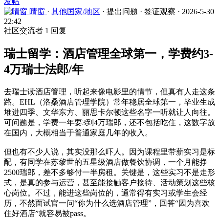
发帖
晴窗
·
其他国家/地区
·
提出问题
·
签证观察
·
2026-5-30
22:42
社区交流者
1 回复
瑞士留学：酒店管理全球第一，学费约3-
4万瑞士法郎/年
去瑞士读酒店管理，听起来像电影里的情节，但真有人走这条
路。EHL（洛桑酒店管理学院）常年稳居全球第一，毕业生成
堆进四季、文华东方、丽思卡尔顿这些名字一听就让人向往。
可问题是，学费一年要3到4万瑞郎，还不包括吃住，这数字放
在国内，大概相当于普通家庭几年的收入。
但也有不少人说，其实没那么吓人。因为课程里带薪实习是标
配，有同学在苏黎世的五星级酒店做餐饮协调，一个月能挣
2500瑞郎，差不多够付一半房租。关键是，这些实习不是走形
式，是真的参与运营，甚至能接触客户接待、活动策划这些核
心岗位。不过，能进这些岗位的，通常得有实习或学生会经
历，不然面试官一问“你为什么选酒店管理”，回答“因为喜欢
住好酒店”就容易被pass。