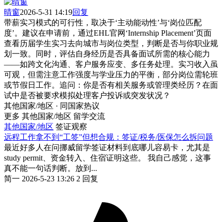
晴窗
2026-5-31 14:19
回复
带薪实习模式的可行性，取决于‘主动能动性’与‘岗位匹配
度’。建议在申请前，通过EHL官网‘Internship Placement’页面
查看历届学生实习去向城市与岗位类型，判断是否与你职业规
划一致。同时，评估自身经历是否具备面试所需的核心能力
——如跨文化沟通、客户服务应变、多任务处理。实习收入虽
可观，但需注意工作强度与学业压力的平衡，部分岗位需轮班
或节假日工作。追问：你是否有相关服务或管理类经历？在面
试中是否被要求模拟处理客户投诉或突发状况？
其他国家/地区 · 同国家热议
更多 其他国家/地区 留学交流
其他国家/地区
签证观察
远程工作拿不到“工签”但想合规：签证/税务/医保怎么拆问题
最近好多人在问挪威留学签证材料到底哪儿容易卡，尤其是
study permit、资金转入、住宿证明这些。 我自己感觉，这事
真不能一句话判断。放到...
简一
2026-5-23 13:26
2 回复