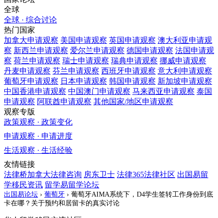
全球
全球 · 综合讨论
热门国家
加拿大
申请观察
美国
申请观察
英国
申请观察
澳大利亚
申请观
察
新西兰
申请观察
爱尔兰
申请观察
德国
申请观察
法国
申请观
察
荷兰
申请观察
瑞士
申请观察
瑞典
申请观察
挪威
申请观察
丹麦
申请观察
芬兰
申请观察
西班牙
申请观察
意大利
申请观察
葡萄牙
申请观察
日本
申请观察
韩国
申请观察
新加坡
申请观察
中国香港
申请观察
中国澳门
申请观察
马来西亚
申请观察
泰国
申请观察
阿联酋
申请观察
其他国家/地区
申请观察
观察专版
政策观察 · 政策变化
申请观察 · 申请进度
生活观察 · 生活经验
友情链接
法律桥加拿大法律咨询
房东卫士
法律365法律社区
出国易留
学移民资讯
留学易留学论坛
出国易论坛
›
葡萄牙
›
葡萄牙AIMA系统下，D4学生签转工作身份到底
卡在哪？关于预约和居留卡的真实讨论