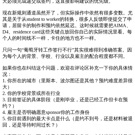
天必须完成递交或签约，这直接影响建议的优先级。
现在新规则通道虽然开了，但实际操作中依然有很多变数。尤
其是关于从student to worker的转换，很多人反馈即使提交了申
请，居留卡的制作和预约依然延迟。这时候就需要把AIMA、
D4、residence card这些关键点放回你自己的实际情况里看。每
个人的时间线不一样，卡住的地方也不一样。
只问一句“葡萄牙转工作签行不行”其实很难得到准确答案。因
为每个人的背景、学校、行业以及雇主的配合程度都不同。
如果你也在纠结这个问题，欢迎在评论区补充一下你的具体情
况：
1. 你所在的城市（里斯本、波尔图还是其他？预约难度差异很
大）
2. 你的学校背景或所在行业
3. 目前签证的具体阶段（是刚毕业，还是已经工作但卡在预
约？）
4. 雇主是否明确愿意sponsor你的工作身份
5. 你目前遇到的最大卡点是什么（是约不到号，还是材料被退
回，还是等待时间过长？）