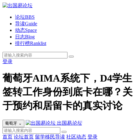
论坛
BBS
导读
Guide
动态
Space
日志
Blog
排行榜
Ranklist
登录
葡萄牙AIMA系统下，D4学生
签转工作身份到底卡在哪？关
于预约和居留卡的真实讨论
出国易
论坛
葡萄牙
⌄
首页
论坛首页
留学移民导读
社区动态
登录