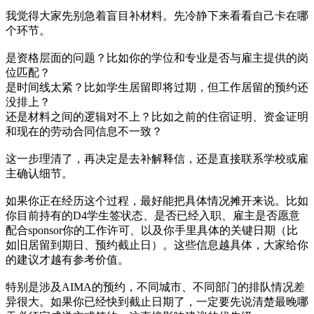
我觉得大家先别急着盲目补材料。先冷静下来看看自己卡在哪
个环节。
是资格层面的问题？比如你的学位和专业是否与雇主提供的岗
位匹配？
是时间线太紧？比如学生居留即将过期，但工作居留的预约还
没排上？
还是材料之间的逻辑对不上？比如之前的住宿证明、资金证明
和现在的劳动合同信息不一致？
这一步理清了，再决定是去补解释信，还是直接联系学校或雇
主确认细节。
如果你正在经历这个过程，最好能把具体情况摊开来说。比如
你目前持有的D4学生签状态、是否已经入职、雇主是否愿意
配合sponsor你的工作许可、以及你手里具体的关键日期（比
如旧居留到期日、预约截止日）。这些信息越具体，大家给你
的建议才越有参考价值。
特别是涉及AIMA的预约，不同城市、不同部门的排队情况差
异很大。如果你已经快到截止日期了，一定要先说清楚最晚哪