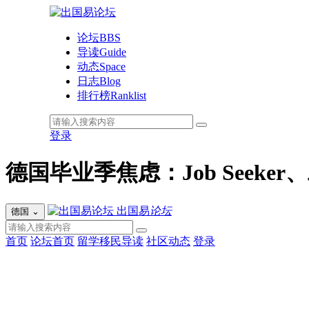
论坛
BBS
导读
Guide
动态
Space
日志
Blog
排行榜
Ranklist
登录
德国毕业季焦虑：Job Seeker
出国易
论坛
德国
⌄
首页
论坛首页
留学移民导读
社区动态
登录