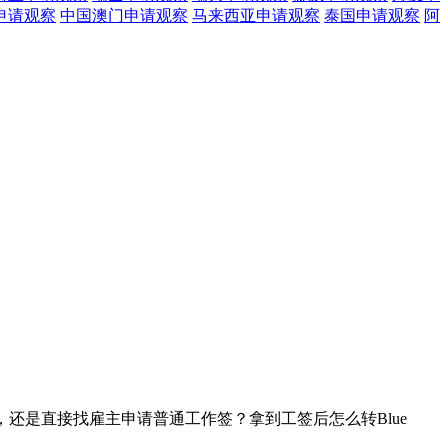
申请观察
中国澳门
申请观察
马来西亚
申请观察
泰国
申请观察
阿
一下，还是直接找雇主申请普通工作签？拿到工签后怎么转Blue