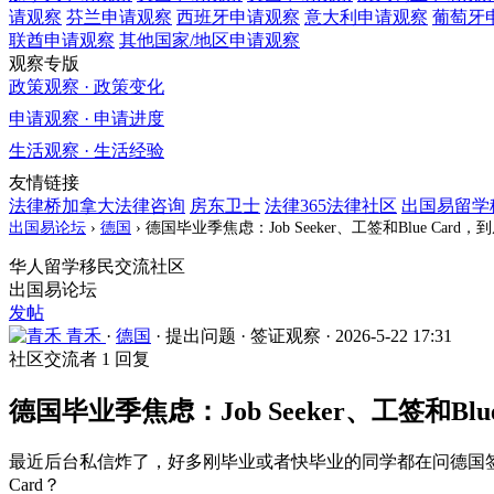
请观察
芬兰
申请观察
西班牙
申请观察
意大利
申请观察
葡萄牙
联酋
申请观察
其他国家/地区
申请观察
观察专版
政策观察 · 政策变化
申请观察 · 申请进度
生活观察 · 生活经验
友情链接
法律桥加拿大法律咨询
房东卫士
法律365法律社区
出国易留学
出国易论坛
›
德国
›
德国毕业季焦虑：Job Seeker、工签和Blue Car
华人留学移民交流社区
出国易论坛
发帖
青禾
·
德国
·
提出问题
·
签证观察
·
2026-5-22 17:31
社区交流者
1 回复
德国毕业季焦虑：Job Seeker、工签和Bl
最近后台私信炸了，好多刚毕业或者快毕业的同学都在问德国签证转换
Card？