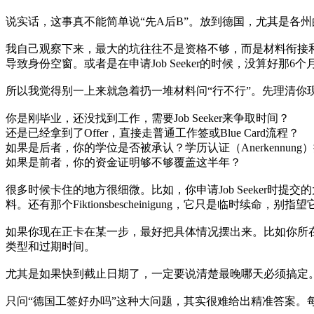
说实话，这事真不能简单说“先A后B”。放到德国，尤其是各州的A
我自己观察下来，最大的坑往往不是资格不够，而是材料衔接和行政效
导致身份空窗。或者是在申请Job Seeker的时候，没算好
所以我觉得别一上来就急着扔一堆材料问“行不行”。先理清你
你是刚毕业，还没找到工作，需要Job Seeker来争取时间？
还是已经拿到了Offer，直接走普通工作签或Blue Card流程？
如果是后者，你的学位是否被承认？学历认证（Anerkennung
如果是前者，你的资金证明够不够覆盖这半年？
很多时候卡住的地方很细微。比如，你申请Job Seeker
料。还有那个Fiktionsbescheinigung，它只是临时
如果你现在正卡在某一步，最好把具体情况摆出来。比如你所
类型和过期时间。
尤其是如果快到截止日期了，一定要说清楚最晚哪天必须搞定
只问“德国工签好办吗”这种大问题，其实很难给出精准答案。每