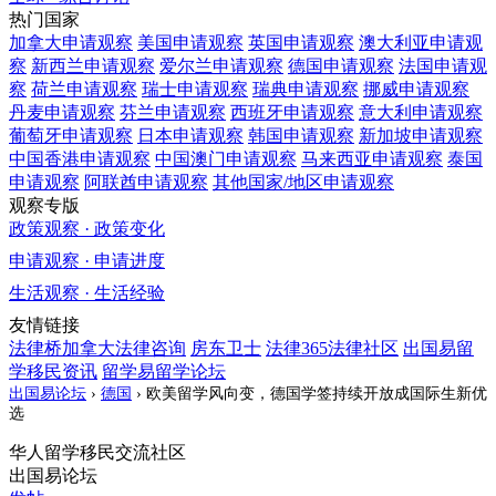
热门国家
加拿大
申请观察
美国
申请观察
英国
申请观察
澳大利亚
申请观
察
新西兰
申请观察
爱尔兰
申请观察
德国
申请观察
法国
申请观
察
荷兰
申请观察
瑞士
申请观察
瑞典
申请观察
挪威
申请观察
丹麦
申请观察
芬兰
申请观察
西班牙
申请观察
意大利
申请观察
葡萄牙
申请观察
日本
申请观察
韩国
申请观察
新加坡
申请观察
中国香港
申请观察
中国澳门
申请观察
马来西亚
申请观察
泰国
申请观察
阿联酋
申请观察
其他国家/地区
申请观察
观察专版
政策观察 · 政策变化
申请观察 · 申请进度
生活观察 · 生活经验
友情链接
法律桥加拿大法律咨询
房东卫士
法律365法律社区
出国易留
学移民资讯
留学易留学论坛
出国易论坛
›
德国
›
欧美留学风向变，德国学签持续开放成国际生新优
选
华人留学移民交流社区
出国易论坛