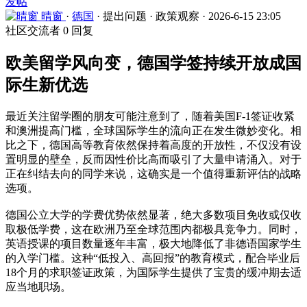
发帖
晴窗
·
德国
·
提出问题
·
政策观察
·
2026-6-15 23:05
社区交流者
0 回复
欧美留学风向变，德国学签持续开放成国
际生新优选
最近关注留学圈的朋友可能注意到了，随着美国F-1签证收紧
和澳洲提高门槛，全球国际学生的流向正在发生微妙变化。相
比之下，德国高等教育依然保持着高度的开放性，不仅没有设
置明显的壁垒，反而因性价比高而吸引了大量申请涌入。对于
正在纠结去向的同学来说，这确实是一个值得重新评估的战略
选项。
德国公立大学的学费优势依然显著，绝大多数项目免收或仅收
取极低学费，这在欧洲乃至全球范围内都极具竞争力。同时，
英语授课的项目数量逐年丰富，极大地降低了非德语国家学生
的入学门槛。这种“低投入、高回报”的教育模式，配合毕业后
18个月的求职签证政策，为国际学生提供了宝贵的缓冲期去适
应当地职场。