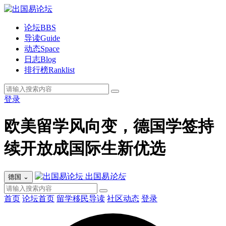
论坛
BBS
导读
Guide
动态
Space
日志
Blog
排行榜
Ranklist
登录
欧美留学风向变，德国学签持
续开放成国际生新优选
出国易
论坛
德国
⌄
首页
论坛首页
留学移民导读
社区动态
登录