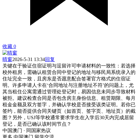
收藏
0
晴窗
2026-5-31 13:34
回复
关键在于验证住宿证明与逗留许可申请材料的一致性：若选择
校外租房，需确认租赁合同中登记的地址与移民局系统录入的
住址完全一致，且房东是否愿意配合签署官方格式的住宿证
明。许多申请人卡在‘合同地址与注册地址不符’的问题上，尤
其当租住公寓需通过管理处登记时，易因信息未同步导致材料
被拒。建议检查合同是否包含房主身份信息、租赁期限、每月
租金金额及双方签字，并确认学校是否接受该类证明。若你已
签约，能否提供合同关键页（如首页、签字页、地址页）的截
图？另外，USJ等学校通常要求学生在入学后30天内完成居留
登记，是否已确认该时间节点？
中国澳门 · 同国家热议
更多 中国澳门 留学交流