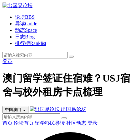
论坛
BBS
导读
Guide
动态
Space
日志
Blog
排行榜
Ranklist
登录
澳门留学签证住宿难？USJ宿
舍与校外租房卡点梳理
出国易
论坛
中国澳门
⌄
首页
论坛首页
留学移民导读
社区动态
登录