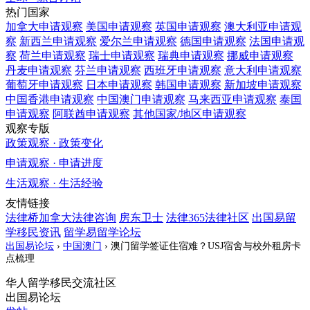
热门国家
加拿大
申请观察
美国
申请观察
英国
申请观察
澳大利亚
申请观
察
新西兰
申请观察
爱尔兰
申请观察
德国
申请观察
法国
申请观
察
荷兰
申请观察
瑞士
申请观察
瑞典
申请观察
挪威
申请观察
丹麦
申请观察
芬兰
申请观察
西班牙
申请观察
意大利
申请观察
葡萄牙
申请观察
日本
申请观察
韩国
申请观察
新加坡
申请观察
中国香港
申请观察
中国澳门
申请观察
马来西亚
申请观察
泰国
申请观察
阿联酋
申请观察
其他国家/地区
申请观察
观察专版
政策观察 · 政策变化
申请观察 · 申请进度
生活观察 · 生活经验
友情链接
法律桥加拿大法律咨询
房东卫士
法律365法律社区
出国易留
学移民资讯
留学易留学论坛
出国易论坛
›
中国澳门
›
澳门留学签证住宿难？USJ宿舍与校外租房卡
点梳理
华人留学移民交流社区
出国易论坛