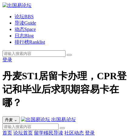
论坛
BBS
导读
Guide
动态
Space
日志
Blog
排行榜
Ranklist
登录
丹麦ST1居留卡办理，CPR登
记和毕业后求职期容易卡在
哪？
出国易
论坛
丹麦
⌄
首页
论坛首页
留学移民导读
社区动态
登录