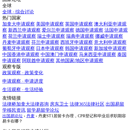
全球
全球 · 综合讨论
热门国家
加拿大
申请观察
美国
申请观察
英国
申请观察
澳大利亚
申请观
察
新西兰
申请观察
爱尔兰
申请观察
德国
申请观察
法国
申请观
察
荷兰
申请观察
瑞士
申请观察
瑞典
申请观察
挪威
申请观察
丹麦
申请观察
芬兰
申请观察
西班牙
申请观察
意大利
申请观察
葡萄牙
申请观察
日本
申请观察
韩国
申请观察
新加坡
申请观察
中国香港
申请观察
中国澳门
申请观察
马来西亚
申请观察
泰国
申请观察
阿联酋
申请观察
其他国家/地区
申请观察
观察专版
政策观察 · 政策变化
申请观察 · 申请进度
生活观察 · 生活经验
友情链接
法律桥加拿大法律咨询
房东卫士
法律365法律社区
出国易留
学移民资讯
留学易留学论坛
出国易论坛
›
丹麦
›
丹麦ST1居留卡办理，CPR登记和毕业后求职期容
易卡在哪？