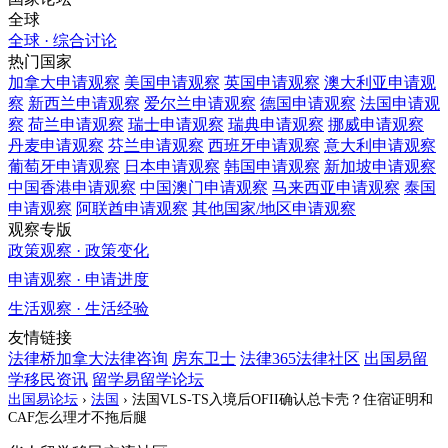
全球
全球 · 综合讨论
热门国家
加拿大
申请观察
美国
申请观察
英国
申请观察
澳大利亚
申请观
察
新西兰
申请观察
爱尔兰
申请观察
德国
申请观察
法国
申请观
察
荷兰
申请观察
瑞士
申请观察
瑞典
申请观察
挪威
申请观察
丹麦
申请观察
芬兰
申请观察
西班牙
申请观察
意大利
申请观察
葡萄牙
申请观察
日本
申请观察
韩国
申请观察
新加坡
申请观察
中国香港
申请观察
中国澳门
申请观察
马来西亚
申请观察
泰国
申请观察
阿联酋
申请观察
其他国家/地区
申请观察
观察专版
政策观察 · 政策变化
申请观察 · 申请进度
生活观察 · 生活经验
友情链接
法律桥加拿大法律咨询
房东卫士
法律365法律社区
出国易留
学移民资讯
留学易留学论坛
出国易论坛
›
法国
›
法国VLS-TS入境后OFII确认总卡壳？住宿证明和
CAF怎么理才不拖后腿