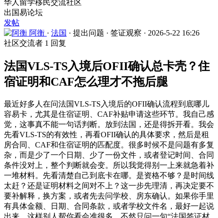
华人留学移民交流社区
出国易论坛
发帖
阿衡
·
法国
·
提出问题
·
签证观察
·
2026-5-22 16:26
社区交流者
1 回复
法国VLS-TS入境后OFII确认总卡壳？住
宿证明和CAF怎么理才不拖后腿
最近好多人在问法国VLS-TS入境后的OFII确认流程到底哪儿
容易卡，尤其是住宿证明、CAF补贴申请这些环节。我自己感
觉，这事真不能一句话判断。放到法国，还是得拆开看。我会
先看VLS-TS的有效性，再看OFII确认的具体要求，然后是租
房合同、CAF和住宿证明的匹配度。很多时候不是问题有多复
杂，而是少了一个日期、少了一份文件，或者登记时间、合同
条件没对上，整个判断就会变。所以我觉得别一上来就急着补
一堆材料。先看清楚自己到底卡在哪。是资格不够？是时间线
太赶？还是证明材料之间对不上？这一步先理清，再决定要不
要补解释，换方案，或者先去问学校、房东确认。如果你手里
有具体金额、日期、合同条款，或者学校文件名，最好一起说
出来。这样别人帮你看会准很多，不然只问一句“法国签证材