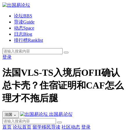
论坛
BBS
导读
Guide
动态
Space
日志
Blog
排行榜
Ranklist
登录
法国VLS-TS入境后OFII确认
总卡壳？住宿证明和CAF怎么
理才不拖后腿
出国易
论坛
法国
⌄
首页
论坛首页
留学移民导读
社区动态
登录