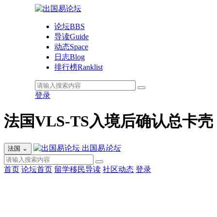
论坛
BBS
导读
Guide
动态
Space
日志
Blog
排行榜
Ranklist
登录
法国VLS-TS入境后确认总卡
出国易
论坛
法国
⌄
首页
论坛首页
留学移民导读
社区动态
登录