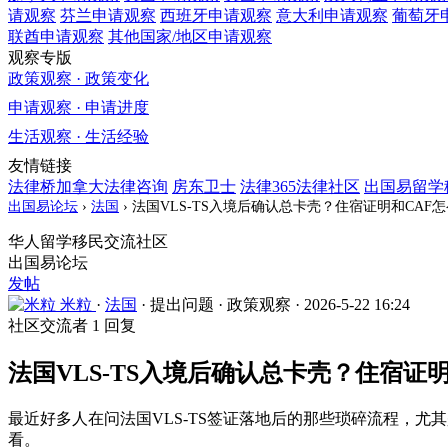
请观察
芬兰
申请观察
西班牙
申请观察
意大利
申请观察
葡萄牙
联酋
申请观察
其他国家/地区
申请观察
观察专版
政策观察 · 政策变化
申请观察 · 申请进度
生活观察 · 生活经验
友情链接
法律桥加拿大法律咨询
房东卫士
法律365法律社区
出国易留学
出国易论坛
›
法国
›
法国VLS-TS入境后确认总卡壳？住宿证明和CAF
华人留学移民交流社区
出国易论坛
发帖
米粒
·
法国
·
提出问题
·
政策观察
·
2026-5-22 16:24
社区交流者
1 回复
法国VLS-TS入境后确认总卡壳？住宿证
最近好多人在问法国VLS-TS签证落地后的那些琐碎流程，尤
看。