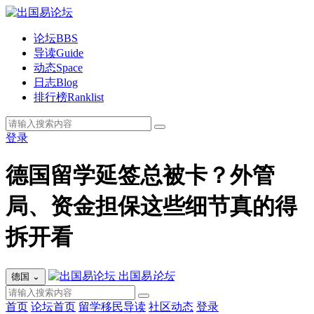
论坛
BBS
导读
Guide
动态
Space
日志
Blog
排行榜
Ranklist
登录
德国留学延签总被卡？外管
局、资金担保这些细节真的得
拆开看
出国易
论坛
德国
⌄
首页
论坛首页
留学移民导读
社区动态
登录