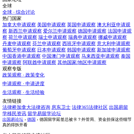
全球
全球 · 综合讨论
热门国家
加拿大
申请观察
美国
申请观察
英国
申请观察
澳大利亚
申请观
察
新西兰
申请观察
爱尔兰
申请观察
德国
申请观察
法国
申请观
察
荷兰
申请观察
瑞士
申请观察
瑞典
申请观察
挪威
申请观察
丹麦
申请观察
芬兰
申请观察
西班牙
申请观察
意大利
申请观察
葡萄牙
申请观察
日本
申请观察
韩国
申请观察
新加坡
申请观察
中国香港
申请观察
中国澳门
申请观察
马来西亚
申请观察
泰国
申请观察
阿联酋
申请观察
其他国家/地区
申请观察
观察专版
政策观察 · 政策变化
申请观察 · 申请进度
生活观察 · 生活经验
友情链接
法律桥加拿大法律咨询
房东卫士
法律365法律社区
出国易留
学移民资讯
留学易留学论坛
出国易论坛
›
德国
›
德国留学延签总被卡？外管局、资金担保这些细节
真的得拆开看