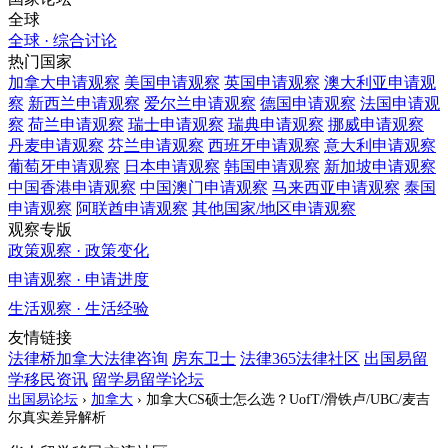
全球
全球 · 综合讨论
热门国家
加拿大
申请观察
美国
申请观察
英国
申请观察
澳大利亚
申请观
察
新西兰
申请观察
爱尔兰
申请观察
德国
申请观察
法国
申请观
察
荷兰
申请观察
瑞士
申请观察
瑞典
申请观察
挪威
申请观察
丹麦
申请观察
芬兰
申请观察
西班牙
申请观察
意大利
申请观察
葡萄牙
申请观察
日本
申请观察
韩国
申请观察
新加坡
申请观察
中国香港
申请观察
中国澳门
申请观察
马来西亚
申请观察
泰国
申请观察
阿联酋
申请观察
其他国家/地区
申请观察
观察专版
政策观察 · 政策变化
申请观察 · 申请进度
生活观察 · 生活经验
友情链接
法律桥加拿大法律咨询
房东卫士
法律365法律社区
出国易留
学移民资讯
留学易留学论坛
出国易论坛
›
加拿大
›
加拿大CS硕士怎么选？UofT/滑铁卢/UBC/麦吉
尔真实差异解析