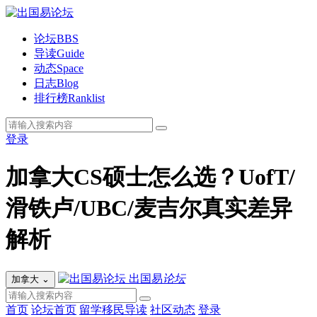
论坛
BBS
导读
Guide
动态
Space
日志
Blog
排行榜
Ranklist
登录
加拿大CS硕士怎么选？UofT/
滑铁卢/UBC/麦吉尔真实差异
解析
出国易
论坛
加拿大
⌄
首页
论坛首页
留学移民导读
社区动态
登录