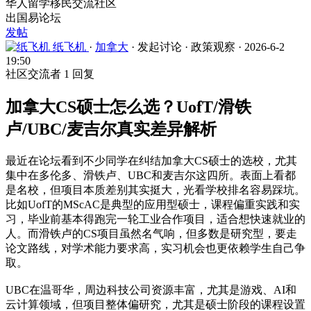
华人留学移民交流社区
出国易论坛
发帖
纸飞机
·
加拿大
·
发起讨论
·
政策观察
·
2026-6-2
19:50
社区交流者
1 回复
加拿大CS硕士怎么选？UofT/滑铁
卢/UBC/麦吉尔真实差异解析
最近在论坛看到不少同学在纠结加拿大CS硕士的选校，尤其
集中在多伦多、滑铁卢、UBC和麦吉尔这四所。表面上看都
是名校，但项目本质差别其实挺大，光看学校排名容易踩坑。
比如UofT的MScAC是典型的应用型硕士，课程偏重实践和实
习，毕业前基本得跑完一轮工业合作项目，适合想快速就业的
人。而滑铁卢的CS项目虽然名气响，但多数是研究型，要走
论文路线，对学术能力要求高，实习机会也更依赖学生自己争
取。
UBC在温哥华，周边科技公司资源丰富，尤其是游戏、AI和
云计算领域，但项目整体偏研究，尤其是硕士阶段的课程设置