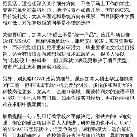
更灵活，适合想深入某个细分方向、不急于马上工作的学生。
麦吉尔虽然在蒙特利尔，地理位置不如前几所，但它的CS项
目传统扎实，尤其在理论和系统方向有积累，而且国际生学费
相对低，对预算敏感的同学是不错的选择。
关键要明白，加拿大CS硕士不是“统一产品”。应用型项目像
UofT MScAC，目标明确是就业，课程安排紧凑，实习资源集
中；而研究型项目则更看重科研潜力，毕业要求论文或项目报
告，适合有读博意向或想深耕技术底层的人。很多人误以
为“名校硕士=好就业”，但实际就业表现更取决于项目类型、
城市产业生态和自身实习经历。
另外，别忽略PGWP政策的细节。虽然加拿大硕士毕业都能拿
3年工签，但不同城市就业机会差异明显。多伦多和温哥华的
科技岗位更多，尤其AI、金融IT领域，而蒙特利尔的法语环境
可能对非本地人稍有门槛。如果你没实习经历，再好的学校也
难在求职中脱颖而出。
最后提醒一句，别只盯着学校名字做决定。滑铁卢的CS确实
强，但它的硕士项目不是人人能进，研究压力也不小。UofT
的MScAC虽然好就业，但竞争激烈，课程强度大，适合能抗
压、目标明确的人。选校前最好查清楚项目结构、导师方向和