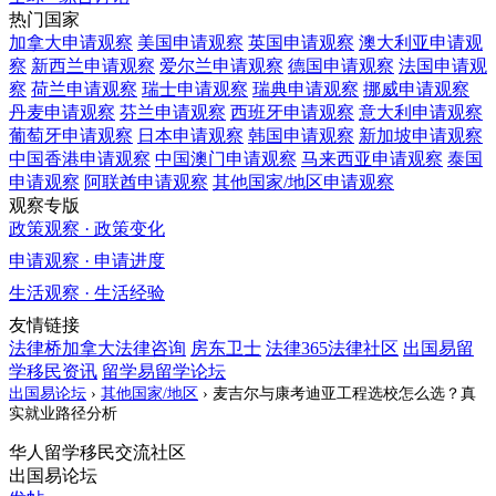
热门国家
加拿大
申请观察
美国
申请观察
英国
申请观察
澳大利亚
申请观
察
新西兰
申请观察
爱尔兰
申请观察
德国
申请观察
法国
申请观
察
荷兰
申请观察
瑞士
申请观察
瑞典
申请观察
挪威
申请观察
丹麦
申请观察
芬兰
申请观察
西班牙
申请观察
意大利
申请观察
葡萄牙
申请观察
日本
申请观察
韩国
申请观察
新加坡
申请观察
中国香港
申请观察
中国澳门
申请观察
马来西亚
申请观察
泰国
申请观察
阿联酋
申请观察
其他国家/地区
申请观察
观察专版
政策观察 · 政策变化
申请观察 · 申请进度
生活观察 · 生活经验
友情链接
法律桥加拿大法律咨询
房东卫士
法律365法律社区
出国易留
学移民资讯
留学易留学论坛
出国易论坛
›
其他国家/地区
›
麦吉尔与康考迪亚工程选校怎么选？真
实就业路径分析
华人留学移民交流社区
出国易论坛