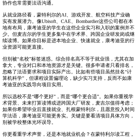
协作也常需要法语沟通。
从就业路径看，蒙特利尔的AI、游戏开发、航空科技产业确
实有发展潜力。像Ubisoft、CAE、Bombardier这些公司都在本
地有布局，康考迪亚的学生在这些企业实习和入职的案例并不
少。但麦吉尔的学生更多集中在学术界、跨国企业研发岗或继
续读博。如果你目标是进本地企业、快速就业，康考迪亚的行
业资源可能更直接。
但别被“名校”标签迷惑。综合排名高不等于就业强，尤其在加
拿大，专业对口和本地资源才是关键。很多申请者只看排名，
忽略了法语要求和项目实际产出。比如有些项目虽然挂名“计
算机科学”，但课程设置偏理论，缺少实习支持，反而不如康
考迪亚的实践导向项目实用。
所以选校不是“哪个更好”，而是“哪个更合适”。如果你重视学
术背景、未来打算读博或进跨国大厂研发，麦吉尔值得考虑；
如果你希望毕业后直接就业、扎根蒙特利尔，且愿意投入时间
学法语，康考迪亚可能更务实。关键是要看清项目具体方向，
别被学校整体光环误导。
你更看重学术声誉，还是本地就业机会？在蒙特利尔读工程，