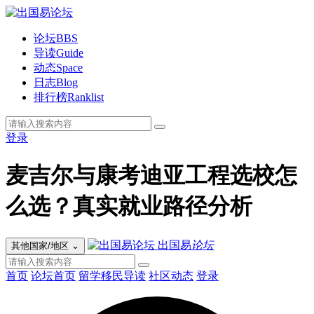
论坛
BBS
导读
Guide
动态
Space
日志
Blog
排行榜
Ranklist
登录
麦吉尔与康考迪亚工程选校怎
么选？真实就业路径分析
出国易
论坛
其他国家/地区
⌄
首页
论坛首页
留学移民导读
社区动态
登录