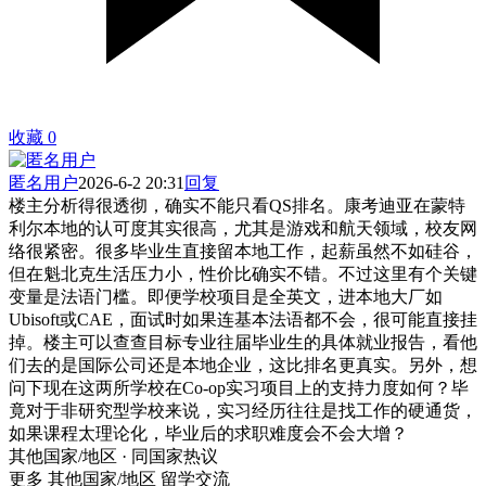
收藏
0
匿名用户
2026-6-2 20:31
回复
楼主分析得很透彻，确实不能只看QS排名。康考迪亚在蒙特
利尔本地的认可度其实很高，尤其是游戏和航天领域，校友网
络很紧密。很多毕业生直接留本地工作，起薪虽然不如硅谷，
但在魁北克生活压力小，性价比确实不错。不过这里有个关键
变量是法语门槛。即便学校项目是全英文，进本地大厂如
Ubisoft或CAE，面试时如果连基本法语都不会，很可能直接挂
掉。楼主可以查查目标专业往届毕业生的具体就业报告，看他
们去的是国际公司还是本地企业，这比排名更真实。另外，想
问下现在这两所学校在Co-op实习项目上的支持力度如何？毕
竟对于非研究型学校来说，实习经历往往是找工作的硬通货，
如果课程太理论化，毕业后的求职难度会不会大增？
其他国家/地区 · 同国家热议
更多 其他国家/地区 留学交流