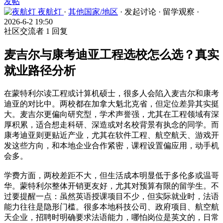
发帖
夜航灯
·
其他国家/地区
·
发起讨论
·
留学观察
·
2026-6-2 19:50
社区交流者
1 回复
麦吉尔与康考迪亚工程选校怎么选？真实
就业路径分析
在蒙特利尔读工程或计算机硕士，很多人会陷入麦吉尔和康考
迪亚的对比中。两校都在加拿大魁北克省，但定位差异其实挺
大。麦吉尔更偏向研究型，学术声誉强，尤其在工程领域有深
厚积累，适合想走科研、深造或对名校背景有执念的同学。而
康考迪亚则更贴近产业，尤其在软件工程、航空航天、游戏开
发这些方向，和本地企业合作紧密，课程设置偏应用，动手机
会多。
学费方面，两校差距不大，但生活成本明显低于多伦多或温哥
华。蒙特利尔整体开销更友好，尤其对预算有限的留学生。不
过要提醒一点：虽然英语授课项目不少，但实际就业时，法语
能力往往是隐形门槛。很多本地科技公司、政府项目、航空航
天企业，招聘时明确要求法语能力，哪怕岗位是英文的，日常