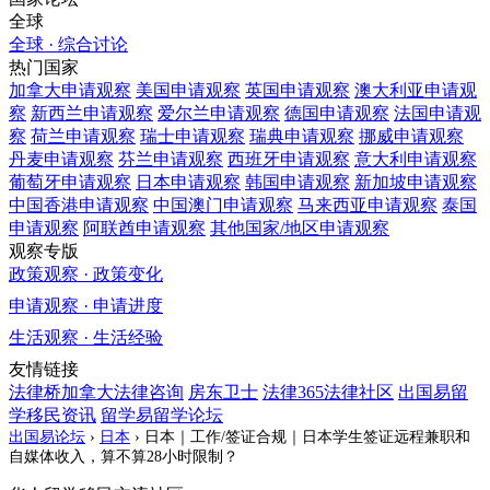
全球
全球 · 综合讨论
热门国家
加拿大
申请观察
美国
申请观察
英国
申请观察
澳大利亚
申请观
察
新西兰
申请观察
爱尔兰
申请观察
德国
申请观察
法国
申请观
察
荷兰
申请观察
瑞士
申请观察
瑞典
申请观察
挪威
申请观察
丹麦
申请观察
芬兰
申请观察
西班牙
申请观察
意大利
申请观察
葡萄牙
申请观察
日本
申请观察
韩国
申请观察
新加坡
申请观察
中国香港
申请观察
中国澳门
申请观察
马来西亚
申请观察
泰国
申请观察
阿联酋
申请观察
其他国家/地区
申请观察
观察专版
政策观察 · 政策变化
申请观察 · 申请进度
生活观察 · 生活经验
友情链接
法律桥加拿大法律咨询
房东卫士
法律365法律社区
出国易留
学移民资讯
留学易留学论坛
出国易论坛
›
日本
›
日本｜工作/签证合规｜日本学生签证远程兼职和
自媒体收入，算不算28小时限制？