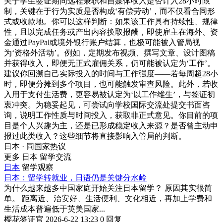
关于学生签证期间远程兼职和自媒体收入是否计入28小时限
制，关键在于行为实质是否构成‘有偿劳动’，而不仅看合同形
式或收款地。你可以这样判断：如果该工作具有持续性、规律
性，且以完成任务或产出内容换取报酬，即使雇主在海外、资
金通过PayPal或境外银行账户结算，也极可能被入管局视
为‘资格外活动’。例如，定期发布视频、撰写文章、设计图稿
并获得收入，即便无正式雇佣关系，仍可能被认定为‘工作’。
建议你回溯自己实际投入的时间与工作强度——若每周超28小
时，即便分摊到多个项目，也可能触发审查风险。此外，若收
入用于支付生活费，更容易被认定为‘以工作维生’，与签证初
衷冲突。为稳妥起见，可尝试向学校国际交流处提交书面咨
询，说明工作性质与时间投入，获取非正式意见。你目前的项
目是个人兴趣为主，还是已形成稳定收入来源？是否曾主动申
报过此类收入？这些细节将直接影响入管局的判断。
日本 · 同国家热议
更多 日本 留学交流
日本
留学观察
日本：留学转就业，日语仍是关键分水岭
为什么越来越多中国家庭开始关注日本留学？ 原因其实很简
单。 距离近、治安好、生活便利、文化相近，再加上学费和
生活成本普遍低于英美国家...
樱花签证官
2026-6-22 13:23
0 回复