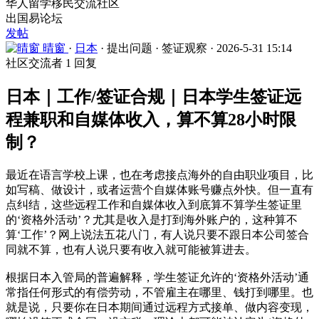
华人留学移民交流社区
出国易论坛
发帖
晴窗
·
日本
·
提出问题
·
签证观察
·
2026-5-31 15:14
社区交流者
1 回复
日本｜工作/签证合规｜日本学生签证远
程兼职和自媒体收入，算不算28小时限
制？
最近在语言学校上课，也在考虑接点海外的自由职业项目，比
如写稿、做设计，或者运营个自媒体账号赚点外快。但一直有
点纠结，这些远程工作和自媒体收入到底算不算学生签证里
的‘资格外活动’？尤其是收入是打到海外账户的，这种算不
算‘工作’？网上说法五花八门，有人说只要不跟日本公司签合
同就不算，也有人说只要有收入就可能被算进去。
根据日本入管局的普遍解释，学生签证允许的‘资格外活动’通
常指任何形式的有偿劳动，不管雇主在哪里、钱打到哪里。也
就是说，只要你在日本期间通过远程方式接单、做内容变现，