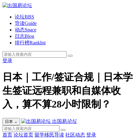
论坛
BBS
导读
Guide
动态
Space
日志
Blog
排行榜
Ranklist
登录
日本｜工作/签证合规｜日本学
生签证远程兼职和自媒体收
入，算不算28小时限制？
出国易
论坛
日本
⌄
首页
论坛首页
留学移民导读
社区动态
登录