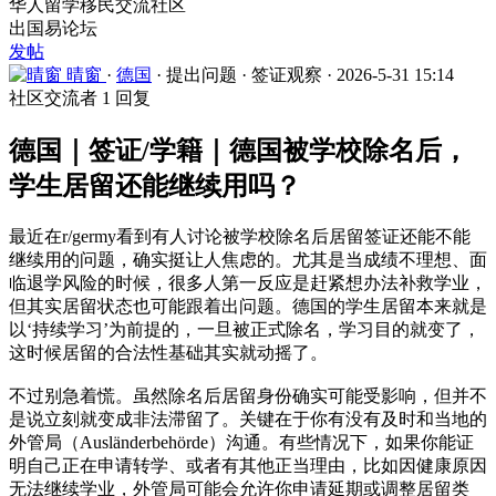
华人留学移民交流社区
出国易论坛
发帖
晴窗
·
德国
·
提出问题
·
签证观察
·
2026-5-31 15:14
社区交流者
1 回复
德国｜签证/学籍｜德国被学校除名后，
学生居留还能继续用吗？
最近在r/germy看到有人讨论被学校除名后居留签证还能不能
继续用的问题，确实挺让人焦虑的。尤其是当成绩不理想、面
临退学风险的时候，很多人第一反应是赶紧想办法补救学业，
但其实居留状态也可能跟着出问题。德国的学生居留本来就是
以‘持续学习’为前提的，一旦被正式除名，学习目的就变了，
这时候居留的合法性基础其实就动摇了。
不过别急着慌。虽然除名后居留身份确实可能受影响，但并不
是说立刻就变成非法滞留了。关键在于你有没有及时和当地的
外管局（Ausländerbehörde）沟通。有些情况下，如果你能证
明自己正在申请转学、或者有其他正当理由，比如因健康原因
无法继续学业，外管局可能会允许你申请延期或调整居留类