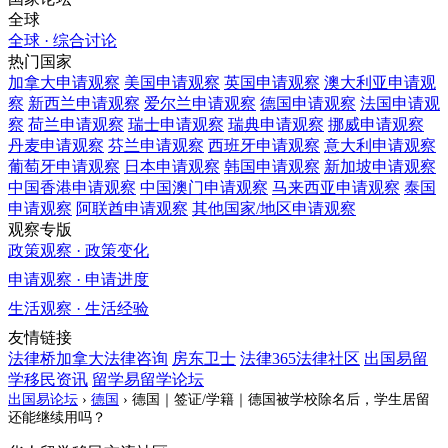
全球
全球 · 综合讨论
热门国家
加拿大
申请观察
美国
申请观察
英国
申请观察
澳大利亚
申请观
察
新西兰
申请观察
爱尔兰
申请观察
德国
申请观察
法国
申请观
察
荷兰
申请观察
瑞士
申请观察
瑞典
申请观察
挪威
申请观察
丹麦
申请观察
芬兰
申请观察
西班牙
申请观察
意大利
申请观察
葡萄牙
申请观察
日本
申请观察
韩国
申请观察
新加坡
申请观察
中国香港
申请观察
中国澳门
申请观察
马来西亚
申请观察
泰国
申请观察
阿联酋
申请观察
其他国家/地区
申请观察
观察专版
政策观察 · 政策变化
申请观察 · 申请进度
生活观察 · 生活经验
友情链接
法律桥加拿大法律咨询
房东卫士
法律365法律社区
出国易留
学移民资讯
留学易留学论坛
出国易论坛
›
德国
›
德国｜签证/学籍｜德国被学校除名后，学生居留
还能继续用吗？