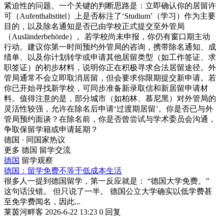
紧迫性的问题。一个关键的判断思路是：立即确认你的居留许
可（Aufenthaltstitel）上是否标注了‘Studium’（学习）作为主要
目的，以及除名通知是否已由学校正式提交至外管局
（Ausländerbehörde）。若学校尚未申报，你仍有窗口期主动
行动。建议你第一时间预约外管局的咨询，携带除名通知、成
绩单、以及你计划转学或申请其他居留类型（如工作签证、求
职签证）的初步材料，说明你正在积极寻求合法居留途径。外
管局通常不会立即取消居留，但会要求你限期提交新申请。若
你已开始寻找新学校，可同步准备新录取信和新居留申请材
料。值得注意的是，部分城市（如柏林、慕尼黑）对外管局的
灵活性较强，允许在除名后申请‘过渡期居留’。你是否已与外
管局预约面谈？在除名前，你是否曾尝试与学术委员会沟通，
争取保留学籍或申请延期？
德国 · 同国家热议
更多 德国 留学交流
德国
留学观察
德国：留学免费不等于低成本生活
很多人一提到德国留学，第一反应就是： “德国大学免费。”
这句话没错。 但只说了一半。 德国公立大学确实以低学费甚
至免学费闻名，因此...
莱茵河畔客
2026-6-22 13:23
0 回复