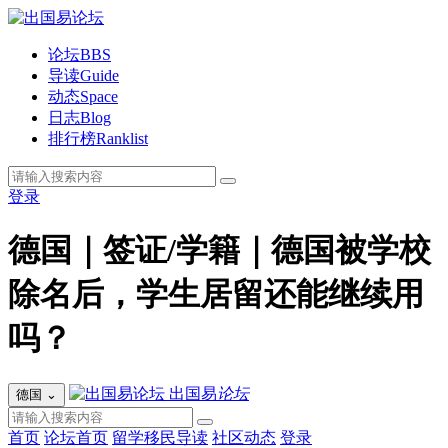
论坛
BBS
导读
Guide
动态
Space
日志
Blog
排行榜
Ranklist
登录
德国｜签证/学籍｜德国被学校
除名后，学生居留还能继续用
吗？
出国易
论坛
德国
⌄
首页
论坛首页
留学移民导读
社区动态
登录