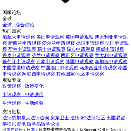
国家论坛
全球
全球 · 综合讨论
热门国家
加拿大
申请观察
美国
申请观察
英国
申请观察
澳大利亚
申请观
察
新西兰
申请观察
爱尔兰
申请观察
德国
申请观察
法国
申请观
察
荷兰
申请观察
瑞士
申请观察
瑞典
申请观察
挪威
申请观察
丹麦
申请观察
芬兰
申请观察
西班牙
申请观察
意大利
申请观察
葡萄牙
申请观察
日本
申请观察
韩国
申请观察
新加坡
申请观察
中国香港
申请观察
中国澳门
申请观察
马来西亚
申请观察
泰国
申请观察
阿联酋
申请观察
其他国家/地区
申请观察
观察专版
政策观察 · 政策变化
申请观察 · 申请进度
生活观察 · 生活经验
友情链接
法律桥加拿大法律咨询
房东卫士
法律365法律社区
出国易留
学移民资讯
留学易留学论坛
出国易论坛
›
日本
›
日本毕业季救命指南：从Student SOR到Designated