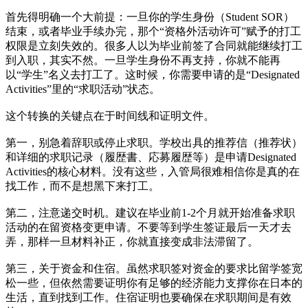
首先得明确一个大前提：一旦你的学生身份（Student SOR）
结束，或者毕业手续办完，那个“资格外活动许可”赋予的打工
权限是立刻失效的。很多人以为毕业前签了合同就能继续打工
到入职，其实不然。一旦学生身份不再支持，你就不能再
以“学生”名义去打工了。这时候，你需要申请的是“Designated
Activities”里的“求职活动”状态。
这个转换的关键点在于时间线和证明文件。
第一，别急着辞职或停止求职。学校出具的推荐信（推荐状）
和详细的求职记录（履歴書、応募履歴等）是申请Designated
Activities的核心材料。没有这些，入管局很难相信你是真的在
找工作，而不是想黑下来打工。
第二，注意递交时机。建议在毕业前1-2个月就开始准备求职
活动的在留资格变更申请。不要等到学生签证最后一天才去
弄，那样一旦材料补正，你就直接变成非法滞留了。
第三，关于资金和住宿。虽然求职签对资金的要求比留学签宽
松一些，但依然需要证明你有足够的经济能力支撑你在日本的
生活，直到找到工作。住宿证明也要确保在求职期间是有效