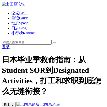
论坛
BBS
导读
Guide
动态
Space
日志
Blog
排行榜
Ranklist
登录
日本毕业季救命指南：从
Student SOR到Designated
Activities，打工和求职到底怎
么无缝衔接？
出国易
论坛
日本
⌄