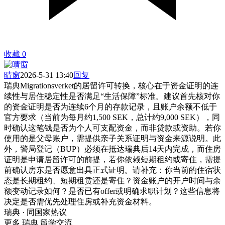
收藏
0
晴窗
2026-5-31 13:40
回复
瑞典Migrationsverket的居留许可转换，核心在于资金证明的连
续性与居住稳定性是否满足“生活保障”标准。建议首先核对你
的资金证明是否为连续6个月的存款记录，且账户余额不低于
官方要求（当前为每月约1,500 SEK，总计约9,000 SEK），同
时确认这笔钱是否为个人可支配资金，而非贷款或资助。若你
使用的是父母账户，需提供亲子关系证明与资金来源说明。此
外，警局登记（BUP）必须在抵达瑞典后14天内完成，而住房
证明是申请居留许可的前提，若你依赖短期租约或寄住，需提
前确认房东是否愿意出具正式证明。请补充：你当前的住宿状
态是长期租约、短期租赁还是寄住？资金账户的开户时间与余
额变动记录如何？是否已有offer或明确求职计划？这些信息将
决定是否需优先处理住房或补充资金材料。
瑞典 · 同国家热议
更多 瑞典 留学交流