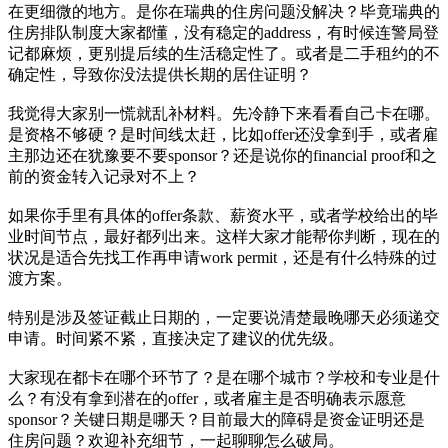
在更细微的地方。是你在瑞典的住房问题没解决？毕竟瑞典的
住房排队制度大家都懂，没有稳定的address，有时候连警局登
记都麻烦，更别提后续的生活稳定性了。或者是二手租约的不
确定性，导致你没法提供长期的居住证明？
我觉得大家别一慌就乱补材料。先冷静下来看看自己卡在哪。
是资格不够硬？是时间线太赶，比如offer还没拿到手，或者雇
主那边还在犹豫要不要sponsor？还是说你的financial proof和之
前的资金转入记录对不上？
如果你手里有具体的offer条款、薪资水平，或者学校给出的毕
业时间节点，最好都列出来。这样大家才能帮你判断，现在的
状况是适合先找工作再申请work permit，还是有什么特殊的过
渡方案。
特别是涉及签证截止日期的，一定要说清楚最晚哪天必须递交
申请。时间紧不紧，直接决定了建议的优先级。
大家现在都卡在哪个环节了？是在哪个城市？学校和专业是什
么？有没有拿到潜在的offer，或者雇主是否明确表示愿意
sponsor？关键日期是哪天？目前最大的障碍是资金证明还是
住房问题？欢迎补充细节，一起聊聊怎么破局。