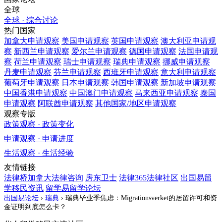
全球
全球 · 综合讨论
热门国家
加拿大
申请观察
美国
申请观察
英国
申请观察
澳大利亚
申请观
察
新西兰
申请观察
爱尔兰
申请观察
德国
申请观察
法国
申请观
察
荷兰
申请观察
瑞士
申请观察
瑞典
申请观察
挪威
申请观察
丹麦
申请观察
芬兰
申请观察
西班牙
申请观察
意大利
申请观察
葡萄牙
申请观察
日本
申请观察
韩国
申请观察
新加坡
申请观察
中国香港
申请观察
中国澳门
申请观察
马来西亚
申请观察
泰国
申请观察
阿联酋
申请观察
其他国家/地区
申请观察
观察专版
政策观察 · 政策变化
申请观察 · 申请进度
生活观察 · 生活经验
友情链接
法律桥加拿大法律咨询
房东卫士
法律365法律社区
出国易留
学移民资讯
留学易留学论坛
出国易论坛
›
瑞典
›
瑞典毕业季焦虑：Migrationsverket的居留许可和资
金证明到底怎么卡？