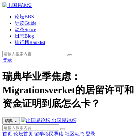
论坛
BBS
导读
Guide
动态
Space
日志
Blog
排行榜
Ranklist
登录
瑞典毕业季焦虑：
Migrationsverket的居留许可和
资金证明到底怎么卡？
出国易
论坛
瑞典
⌄
首页
论坛首页
留学移民导读
社区动态
登录