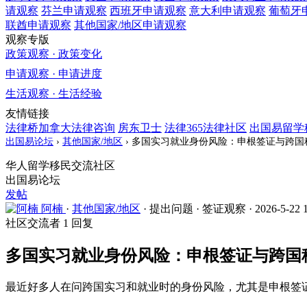
请观察
芬兰
申请观察
西班牙
申请观察
意大利
申请观察
葡萄牙
联酋
申请观察
其他国家/地区
申请观察
观察专版
政策观察 · 政策变化
申请观察 · 申请进度
生活观察 · 生活经验
友情链接
法律桥加拿大法律咨询
房东卫士
法律365法律社区
出国易留学
出国易论坛
›
其他国家/地区
›
多国实习就业身份风险：申根签证与跨国
华人留学移民交流社区
出国易论坛
发帖
阿楠
·
其他国家/地区
·
提出问题
·
签证观察
·
2026-5-22 
社区交流者
1 回复
多国实习就业身份风险：申根签证与跨国
最近好多人在问跨国实习和就业时的身份风险，尤其是申根签