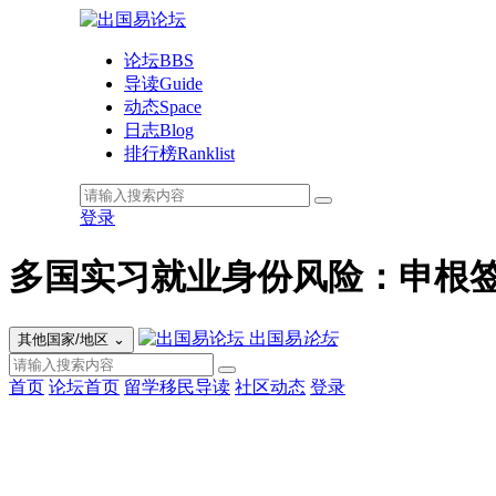
论坛
BBS
导读
Guide
动态
Space
日志
Blog
排行榜
Ranklist
登录
多国实习就业身份风险：申根
出国易
论坛
其他国家/地区
⌄
首页
论坛首页
留学移民导读
社区动态
登录