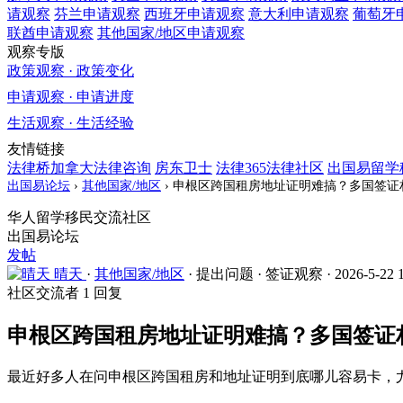
请观察
芬兰
申请观察
西班牙
申请观察
意大利
申请观察
葡萄牙
联酋
申请观察
其他国家/地区
申请观察
观察专版
政策观察 · 政策变化
申请观察 · 申请进度
生活观察 · 生活经验
友情链接
法律桥加拿大法律咨询
房东卫士
法律365法律社区
出国易留学
出国易论坛
›
其他国家/地区
›
申根区跨国租房地址证明难搞？多国签证
华人留学移民交流社区
出国易论坛
发帖
晴天
·
其他国家/地区
·
提出问题
·
签证观察
·
2026-5-22 
社区交流者
1 回复
申根区跨国租房地址证明难搞？多国签证
最近好多人在问申根区跨国租房和地址证明到底哪儿容易卡，