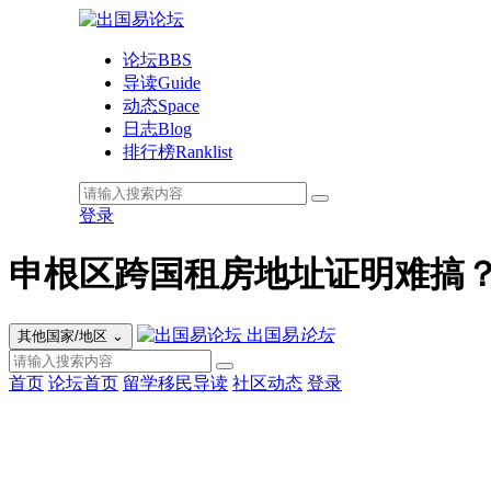
论坛
BBS
导读
Guide
动态
Space
日志
Blog
排行榜
Ranklist
登录
申根区跨国租房地址证明难搞
出国易
论坛
其他国家/地区
⌄
首页
论坛首页
留学移民导读
社区动态
登录