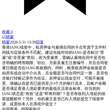
收藏
0
晴窗
2026-5-31 13:39
回复
香港IANG续签中，租房押金与雇佣合同的卡点常源于文件时
间线与逗留条件不匹配。建议先核对你的IANG是否标注“受
雇”或“非受雇”类别，若为受雇类，需确认雇佣合同中是否包
含明确的聘用期限、职位、月薪及雇主注册编号，并且合同签
署日期是否在IANG有效期内。同时，检查租房押金收据是否
由房东或合法中介出具，且金额是否与合同约定一致，是否包
含银行转账记录作为佐证。若押金以现金交付，可能不被接
受。请确认你是否已提供至少3个月的银行流水，且账户余额
是否满足香港入境处要求的最低生活资金标准。你当前的
IANG状态是“有效”还是“即将到期”？是否有收到入境处的续
签提醒邮件？另外，你的雇主是否已向入境处提交了续签申
请，或需你本人在系统中提交？
中国香港 · 同国家热议