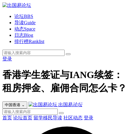
论坛
BBS
导读
Guide
动态
Space
日志
Blog
排行榜
Ranklist
登录
香港学生签证与IANG续签：
租房押金、雇佣合同怎么卡？
出国易
论坛
中国香港
⌄
首页
论坛首页
留学移民导读
社区动态
登录