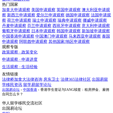
热门国家
加拿大
申请观察
美国
申请观察
英国
申请观察
澳大利亚
申请观
察
新西兰
申请观察
爱尔兰
申请观察
德国
申请观察
法国
申请观
察
荷兰
申请观察
瑞士
申请观察
瑞典
申请观察
挪威
申请观察
丹麦
申请观察
芬兰
申请观察
西班牙
申请观察
意大利
申请观察
葡萄牙
申请观察
日本
申请观察
韩国
申请观察
新加坡
申请观察
中国香港
申请观察
中国澳门
申请观察
马来西亚
申请观察
泰国
申请观察
阿联酋
申请观察
其他国家/地区
申请观察
观察专版
政策观察 · 政策变化
申请观察 · 申请进度
生活观察 · 生活经验
友情链接
法律桥加拿大法律咨询
房东卫士
法律365法律社区
出国易留
学移民资讯
留学易留学论坛
出国易论坛
›
中国香港
›
香港学生签证与IANG续签：租房押金、雇佣
合同怎么卡？
华人留学移民交流社区
出国易论坛