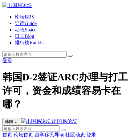
论坛
BBS
导读
Guide
动态
Space
日志
Blog
排行榜
Ranklist
登录
韩国D-2签证ARC办理与打工
许可，资金和成绩容易卡在
哪？
出国易
论坛
韩国
⌄
首页
论坛首页
留学移民导读
社区动态
登录