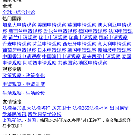
全球
全球 · 综合讨论
热门国家
加拿大
申请观察
美国
申请观察
英国
申请观察
澳大利亚
申请观
察
新西兰
申请观察
爱尔兰
申请观察
德国
申请观察
法国
申请观
察
荷兰
申请观察
瑞士
申请观察
瑞典
申请观察
挪威
申请观察
丹麦
申请观察
芬兰
申请观察
西班牙
申请观察
意大利
申请观察
葡萄牙
申请观察
日本
申请观察
韩国
申请观察
新加坡
申请观察
中国香港
申请观察
中国澳门
申请观察
马来西亚
申请观察
泰国
申请观察
阿联酋
申请观察
其他国家/地区
申请观察
观察专版
政策观察 · 政策变化
申请观察 · 申请进度
生活观察 · 生活经验
友情链接
法律桥加拿大法律咨询
房东卫士
法律365法律社区
出国易留
学移民资讯
留学易留学论坛
出国易论坛
›
韩国
›
韩国D-2签证ARC办理与打工许可，资金和成绩容
易卡在哪？