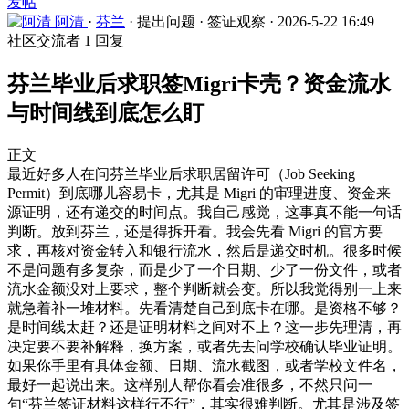
发帖
阿清
·
芬兰
·
提出问题
·
签证观察
·
2026-5-22 16:49
社区交流者
1 回复
芬兰毕业后求职签Migri卡壳？资金流水
与时间线到底怎么盯
正文
最近好多人在问芬兰毕业后求职居留许可（Job Seeking
Permit）到底哪儿容易卡，尤其是 Migri 的审理进度、资金来
源证明，还有递交的时间点。我自己感觉，这事真不能一句话
判断。放到芬兰，还是得拆开看。我会先看 Migri 的官方要
求，再核对资金转入和银行流水，然后是递交时机。很多时候
不是问题有多复杂，而是少了一个日期、少了一份文件，或者
流水金额没对上要求，整个判断就会变。所以我觉得别一上来
就急着补一堆材料。先看清楚自己到底卡在哪。是资格不够？
是时间线太赶？还是证明材料之间对不上？这一步先理清，再
决定要不要补解释，换方案，或者先去问学校确认毕业证明。
如果你手里有具体金额、日期、流水截图，或者学校文件名，
最好一起说出来。这样别人帮你看会准很多，不然只问一
句“芬兰签证材料这样行不行”，其实很难判断。尤其是涉及签