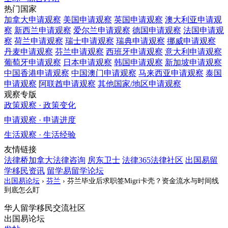
热门国家
加拿大
申请观察
美国
申请观察
英国
申请观察
澳大利亚
申请观
察
新西兰
申请观察
爱尔兰
申请观察
德国
申请观察
法国
申请观
察
荷兰
申请观察
瑞士
申请观察
瑞典
申请观察
挪威
申请观察
丹麦
申请观察
芬兰
申请观察
西班牙
申请观察
意大利
申请观察
葡萄牙
申请观察
日本
申请观察
韩国
申请观察
新加坡
申请观察
中国香港
申请观察
中国澳门
申请观察
马来西亚
申请观察
泰国
申请观察
阿联酋
申请观察
其他国家/地区
申请观察
观察专版
政策观察 · 政策变化
申请观察 · 申请进度
生活观察 · 生活经验
友情链接
法律桥加拿大法律咨询
房东卫士
法律365法律社区
出国易留
学移民资讯
留学易留学论坛
出国易论坛
›
芬兰
›
芬兰毕业后求职签Migri卡壳？资金流水与时间线
到底怎么盯
华人留学移民交流社区
出国易论坛