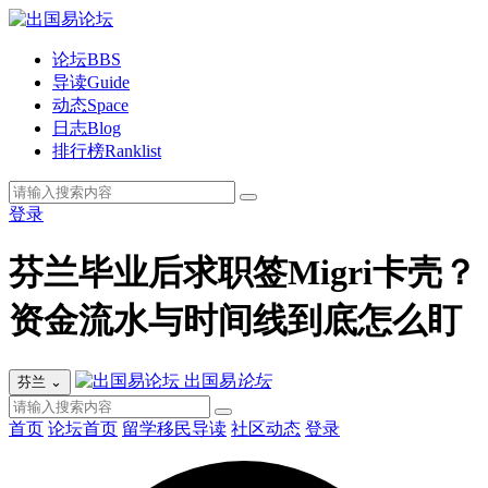
论坛
BBS
导读
Guide
动态
Space
日志
Blog
排行榜
Ranklist
登录
芬兰毕业后求职签Migri卡壳？
资金流水与时间线到底怎么盯
出国易
论坛
芬兰
⌄
首页
论坛首页
留学移民导读
社区动态
登录