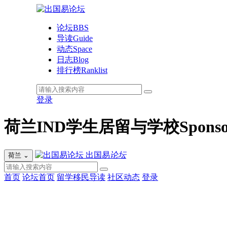
论坛
BBS
导读
Guide
动态
Space
日志
Blog
排行榜
Ranklist
登录
荷兰IND学生居留与学校Sponso
出国易
论坛
荷兰
⌄
首页
论坛首页
留学移民导读
社区动态
登录