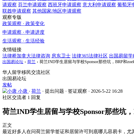
请观察
芬兰
申请观察
西班牙
申请观察
意大利
申请观察
葡萄牙
联酋
申请观察
其他国家/地区
申请观察
观察专版
政策观察 · 政策变化
申请观察 · 申请进度
生活观察 · 生活经验
友情链接
法律桥加拿大法律咨询
房东卫士
法律365法律社区
出国易留学
出国易论坛
›
荷兰
›
荷兰IND学生居留与学校Sponsor那些坑，BRP和zoe
华人留学移民交流社区
出国易论坛
发帖
小唐
·
荷兰
·
提出问题
·
签证观察
·
2026-5-22 16:28
社区交流者
1 回复
荷兰IND学生居留与学校Sponsor那些坑，B
正文
最近好多人在问荷兰留学签证和居留许可到底哪儿容易卡，尤其是