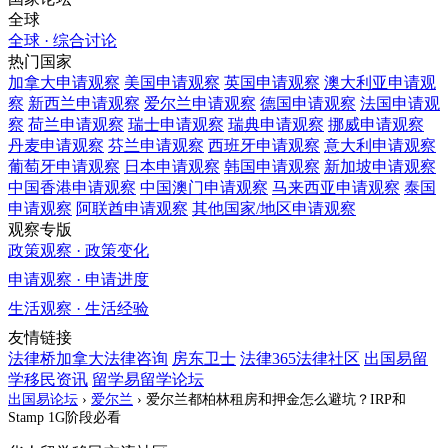
全球
全球 · 综合讨论
热门国家
加拿大
申请观察
美国
申请观察
英国
申请观察
澳大利亚
申请观
察
新西兰
申请观察
爱尔兰
申请观察
德国
申请观察
法国
申请观
察
荷兰
申请观察
瑞士
申请观察
瑞典
申请观察
挪威
申请观察
丹麦
申请观察
芬兰
申请观察
西班牙
申请观察
意大利
申请观察
葡萄牙
申请观察
日本
申请观察
韩国
申请观察
新加坡
申请观察
中国香港
申请观察
中国澳门
申请观察
马来西亚
申请观察
泰国
申请观察
阿联酋
申请观察
其他国家/地区
申请观察
观察专版
政策观察 · 政策变化
申请观察 · 申请进度
生活观察 · 生活经验
友情链接
法律桥加拿大法律咨询
房东卫士
法律365法律社区
出国易留
学移民资讯
留学易留学论坛
出国易论坛
›
爱尔兰
›
爱尔兰都柏林租房和押金怎么避坑？IRP和
Stamp 1G阶段必看