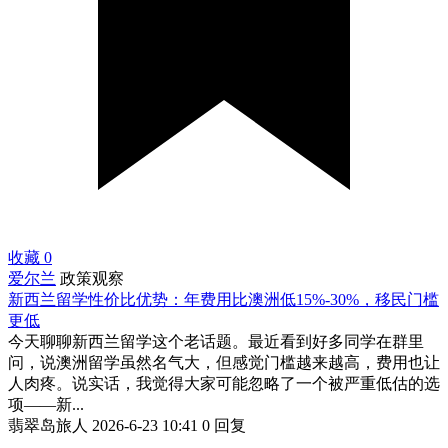
收藏
0
爱尔兰
政策观察
新西兰留学性价比优势：年费用比澳洲低15%-30%，移民门槛
更低
今天聊聊新西兰留学这个老话题。最近看到好多同学在群里
问，说澳洲留学虽然名气大，但感觉门槛越来越高，费用也让
人肉疼。说实话，我觉得大家可能忽略了一个被严重低估的选
项——新...
翡翠岛旅人
2026-6-23 10:41
0 回复