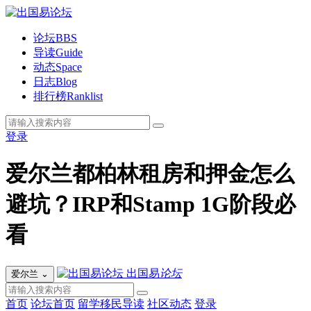
论坛
BBS
导读
Guide
动态
Space
日志
Blog
排行榜
Ranklist
登录
爱尔兰都柏林租房和押金怎么
避坑？IRP和Stamp 1G阶段必
看
出国易
论坛
爱尔兰
⌄
首页
论坛首页
留学移民导读
社区动态
登录