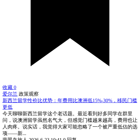
收藏
0
爱尔兰
政策观察
新西兰留学性价比优势：年费用比澳洲低15%-30%，移民门槛
更低
今天聊聊新西兰留学这个老话题。最近看到好多同学在群里
问，说澳洲留学虽然名气大，但感觉门槛越来越高，费用也让
人肉疼。说实话，我觉得大家可能忽略了一个被严重低估的选
项——新...
翡翠岛旅人
2026-6-23 10:41
0 回复