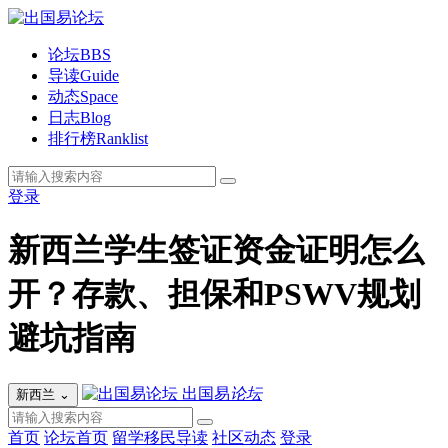
论坛
BBS
导读
Guide
动态
Space
日志
Blog
排行榜
Ranklist
登录
新西兰学生签证资金证明怎么
开？存款、担保和PSWV规划
避坑指南
出国易
论坛
新西兰
⌄
首页
论坛首页
留学移民导读
社区动态
登录