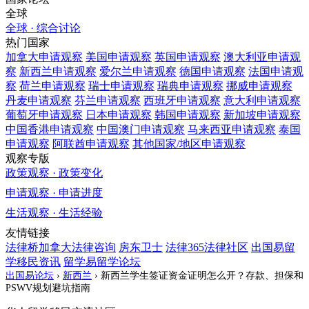
全球
全球 · 综合讨论
热门国家
加拿大
申请观察
美国
申请观察
英国
申请观察
澳大利亚
申请观
察
新西兰
申请观察
爱尔兰
申请观察
德国
申请观察
法国
申请观
察
荷兰
申请观察
瑞士
申请观察
瑞典
申请观察
挪威
申请观察
丹麦
申请观察
芬兰
申请观察
西班牙
申请观察
意大利
申请观察
葡萄牙
申请观察
日本
申请观察
韩国
申请观察
新加坡
申请观察
中国香港
申请观察
中国澳门
申请观察
马来西亚
申请观察
泰国
申请观察
阿联酋
申请观察
其他国家/地区
申请观察
观察专版
政策观察 · 政策变化
申请观察 · 申请进度
生活观察 · 生活经验
友情链接
法律桥加拿大法律咨询
房东卫士
法律365法律社区
出国易留
学移民资讯
留学易留学论坛
出国易论坛
›
新西兰
›
新西兰学生签证资金证明怎么开？存款、担保和
PSWV规划避坑指南