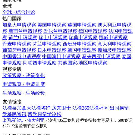
全球
全球 · 综合讨论
热门国家
加拿大
申请观察
美国
申请观察
英国
申请观察
澳大利亚
申请观
察
新西兰
申请观察
爱尔兰
申请观察
德国
申请观察
法国
申请观
察
荷兰
申请观察
瑞士
申请观察
瑞典
申请观察
挪威
申请观察
丹麦
申请观察
芬兰
申请观察
西班牙
申请观察
意大利
申请观察
葡萄牙
申请观察
日本
申请观察
韩国
申请观察
新加坡
申请观察
中国香港
申请观察
中国澳门
申请观察
马来西亚
申请观察
泰国
申请观察
阿联酋
申请观察
其他国家/地区
申请观察
观察专版
政策观察 · 政策变化
申请观察 · 申请进度
生活观察 · 生活经验
友情链接
法律桥加拿大法律咨询
房东卫士
法律365法律社区
出国易留
学移民资讯
留学易留学论坛
出国易论坛
›
澳大利亚
›
澳洲485工签和过桥签衔接太容易卡，500签证
和CoE这些细节怎么核对