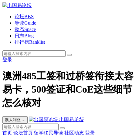
论坛
BBS
导读
Guide
动态
Space
日志
Blog
排行榜
Ranklist
登录
澳洲485工签和过桥签衔接太容
易卡，500签证和CoE这些细节
怎么核对
出国易
论坛
澳大利亚
⌄
首页
论坛首页
留学移民导读
社区动态
登录