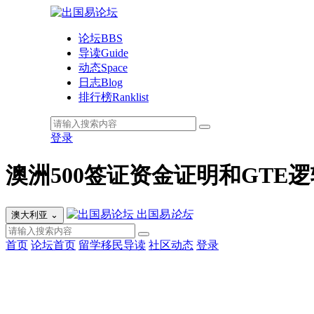
论坛
BBS
导读
Guide
动态
Space
日志
Blog
排行榜
Ranklist
登录
澳洲500签证资金证明和GT
出国易
论坛
澳大利亚
⌄
首页
论坛首页
留学移民导读
社区动态
登录