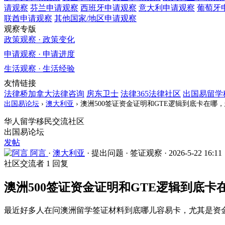
请观察
芬兰
申请观察
西班牙
申请观察
意大利
申请观察
葡萄牙
联酋
申请观察
其他国家/地区
申请观察
观察专版
政策观察 · 政策变化
申请观察 · 申请进度
生活观察 · 生活经验
友情链接
法律桥加拿大法律咨询
房东卫士
法律365法律社区
出国易留学
出国易论坛
›
澳大利亚
›
澳洲500签证资金证明和GTE逻辑到底卡在哪
华人留学移民交流社区
出国易论坛
发帖
阿言
·
澳大利亚
·
提出问题
·
签证观察
·
2026-5-22 16:11
社区交流者
1 回复
澳洲500签证资金证明和GTE逻辑到底
最近好多人在问澳洲留学签证材料到底哪儿容易卡，尤其是资金证