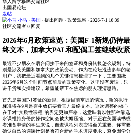
华人留学移民交流社区
出国易论坛
发帖
小马
·
美国
·
提出问题
·
政策观察
·
2026-7-1 18:39
社区交流者
0 回复
2026年6月政策速览：美国F-1新规仍待最
终文本，加拿大PAL和配偶工签继续收紧
最近不少朋友在后台问接下来的签证和身份转换怎么规划，特
别是涉及美国和加拿大的政策变动。作为在论坛混迹多年的老
用户，我把最近看到的几个关键信息梳理了一下，主要围绕
2026年6月这个时间节点前后的政策变化。这里没有废话，只
讲干货和实操建议，希望能帮正在焦虑的朋友理清思路。
首先是美国F-1签证的新规。根据目前掌握的情况，新的执行
标准将在9月是否生效仍要看官方最终文本。这次调整的核心
在于对“实质性课程”的界定更加严格，这意味着以往那种靠选
水课维持身份的操作空间会被大幅压缩。对于正在美国读书或
者准备申请的学生来说，自查课程列表变得至关重要。你需要
确认自己的选课计划是否符合新的学术进度要求，避免因学分