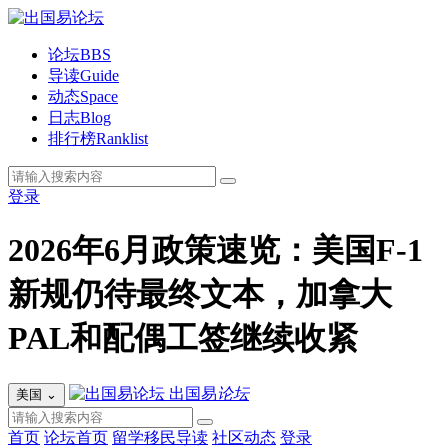
论坛
BBS
导读
Guide
动态
Space
日志
Blog
排行榜
Ranklist
登录
2026年6月政策速览：美国F-1
新规仍待最终文本，加拿大
PAL和配偶工签继续收紧
出国易
论坛
美国
⌄
首页
论坛首页
留学移民导读
社区动态
登录