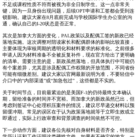
不足或课程性质不符而被视为非全日制学生。这一点非常关
键，因为一旦身份出现问题，后续OPT申请和工签都会受到连
锁影响。建议大家在8月底前完成与学校国际学生办公室的沟
通，确认自己的I-20状态是否正常。
其次是加拿大方面的变化，PAL政策以及配偶工签的新政已经
落地实施。这次调整对陪读家长和配偶群体的影响比较直接，
主要体现为审核周期的透明化和材料要求的标准化。之前很多
申请人因为材料准备不全被反复补件，现在官方给出了更明确
的清单。需要注意的是，新政虽然落地，但具体执行中可能仍
有个案差异，尤其是涉及配偶工作权限的开放范围，不同省份
可能有细微差别。建议大家以官网最新说明为准，不要轻信中
介口中的“内部渠道”或“加急包过”，这些都是不实的。
关于时间节点，目前最紧迫的是美国F-1的仍待最终文本确认
期，留给准备的时间并不宽裕。而加拿大的新政虽然已出，但
考虑到签证中心处理积压案件的情况，建议尽早递交材料以预
留缓冲期。常见的误区在于认为政策落地就等于立即生效或立
即通过，实际上行政审查和背景调查的时间依然不可控。
下一步动作方面，建议各位先核对自身材料是否齐全，特别是
学历认证和工作证明这类硬性文件。如果有不确定的地方，一