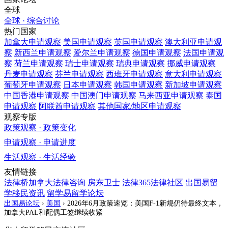
全球
全球 · 综合讨论
热门国家
加拿大
申请观察
美国
申请观察
英国
申请观察
澳大利亚
申请观
察
新西兰
申请观察
爱尔兰
申请观察
德国
申请观察
法国
申请观
察
荷兰
申请观察
瑞士
申请观察
瑞典
申请观察
挪威
申请观察
丹麦
申请观察
芬兰
申请观察
西班牙
申请观察
意大利
申请观察
葡萄牙
申请观察
日本
申请观察
韩国
申请观察
新加坡
申请观察
中国香港
申请观察
中国澳门
申请观察
马来西亚
申请观察
泰国
申请观察
阿联酋
申请观察
其他国家/地区
申请观察
观察专版
政策观察 · 政策变化
申请观察 · 申请进度
生活观察 · 生活经验
友情链接
法律桥加拿大法律咨询
房东卫士
法律365法律社区
出国易留
学移民资讯
留学易留学论坛
出国易论坛
›
美国
›
2026年6月政策速览：美国F-1新规仍待最终文本，
加拿大PAL和配偶工签继续收紧