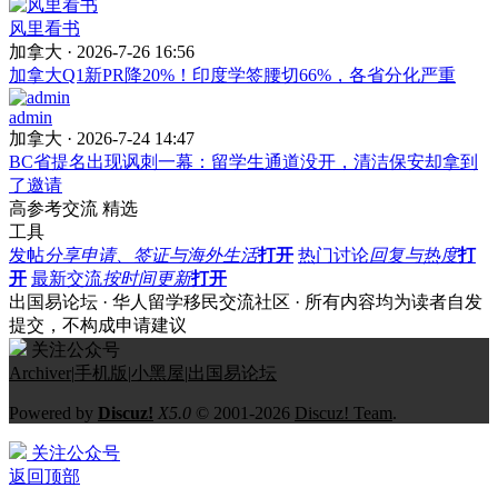
风里看书
加拿大 · 2026-7-26 16:56
加拿大Q1新PR降20%！印度学签腰切66%，各省分化严重
admin
加拿大 · 2026-7-24 14:47
BC省提名出现讽刺一幕：留学生通道没开，清洁保安却拿到
了邀请
高参考交流
精选
工具
发帖
分享申请、签证与海外生活
打开
热门讨论
回复与热度
打
开
最新交流
按时间更新
打开
出国易论坛 · 华人留学移民交流社区 · 所有内容均为读者自发
提交，不构成申请建议
关注公众号
Archiver
|
手机版
|
小黑屋
|
出国易论坛
Powered by
Discuz!
X5.0
© 2001-2026
Discuz! Team
.
关注公众号
返回顶部