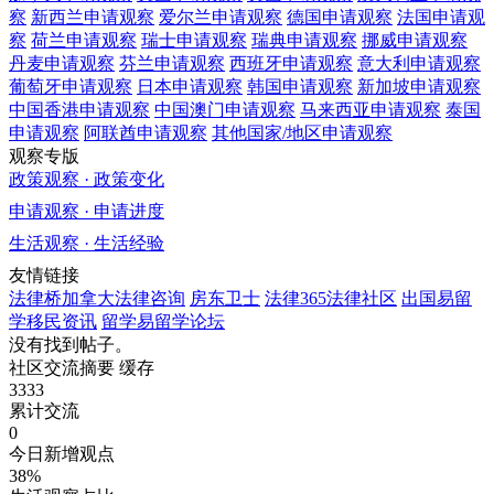
察
新西兰
申请观察
爱尔兰
申请观察
德国
申请观察
法国
申请观
察
荷兰
申请观察
瑞士
申请观察
瑞典
申请观察
挪威
申请观察
丹麦
申请观察
芬兰
申请观察
西班牙
申请观察
意大利
申请观察
葡萄牙
申请观察
日本
申请观察
韩国
申请观察
新加坡
申请观察
中国香港
申请观察
中国澳门
申请观察
马来西亚
申请观察
泰国
申请观察
阿联酋
申请观察
其他国家/地区
申请观察
观察专版
政策观察 · 政策变化
申请观察 · 申请进度
生活观察 · 生活经验
友情链接
法律桥加拿大法律咨询
房东卫士
法律365法律社区
出国易留
学移民资讯
留学易留学论坛
没有找到帖子。
社区交流摘要
缓存
3333
累计交流
0
今日新增观点
38%