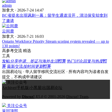
admin
加拿大 · 2026-7-24 14:47
BC省提名出现讽刺一幕：留学生通道没开，清洁保安却拿到
了邀请
云间鹿
加拿大 · 2026-7-21 16:03
Ontario Workforce Priority Stream scoring system revealed — up to
130 points!
高参考交流
精选
工具
发帖
分享申请、签证与海外生活
打开
热门讨论
回复与热度
打
开
最新交流
按时间更新
打开
出国易论坛 · 华人留学移民交流社区 · 所有内容均为读者自发
提交，不构成申请建议
关注公众号
Archiver
|
手机版
|
小黑屋
|
出国易论坛
Powered by
Discuz!
X5.0
© 2001-2026
Discuz! Team
.
关注公众号
返回顶部