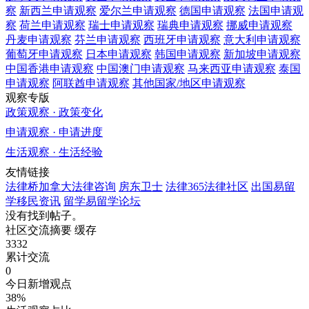
察
新西兰
申请观察
爱尔兰
申请观察
德国
申请观察
法国
申请观
察
荷兰
申请观察
瑞士
申请观察
瑞典
申请观察
挪威
申请观察
丹麦
申请观察
芬兰
申请观察
西班牙
申请观察
意大利
申请观察
葡萄牙
申请观察
日本
申请观察
韩国
申请观察
新加坡
申请观察
中国香港
申请观察
中国澳门
申请观察
马来西亚
申请观察
泰国
申请观察
阿联酋
申请观察
其他国家/地区
申请观察
观察专版
政策观察 · 政策变化
申请观察 · 申请进度
生活观察 · 生活经验
友情链接
法律桥加拿大法律咨询
房东卫士
法律365法律社区
出国易留
学移民资讯
留学易留学论坛
没有找到帖子。
社区交流摘要
缓存
3332
累计交流
0
今日新增观点
38%