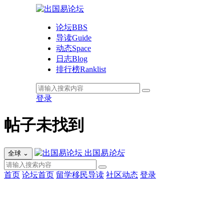
论坛
BBS
导读
Guide
动态
Space
日志
Blog
排行榜
Ranklist
登录
帖子未找到
出国易
论坛
全球
⌄
首页
论坛首页
留学移民导读
社区动态
登录