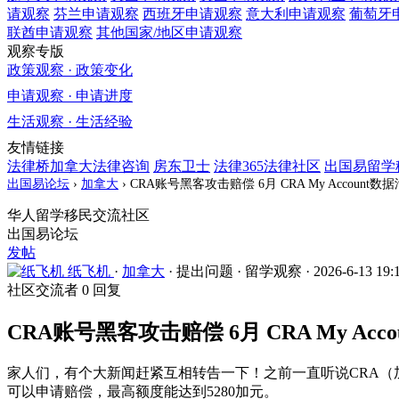
请观察
芬兰
申请观察
西班牙
申请观察
意大利
申请观察
葡萄牙
联酋
申请观察
其他国家/地区
申请观察
观察专版
政策观察 · 政策变化
申请观察 · 申请进度
生活观察 · 生活经验
友情链接
法律桥加拿大法律咨询
房东卫士
法律365法律社区
出国易留学
出国易论坛
›
加拿大
›
CRA账号黑客攻击赔偿 6月 CRA My Accoun
华人留学移民交流社区
出国易论坛
发帖
纸飞机
·
加拿大
·
提出问题
·
留学观察
·
2026-6-13 19:
社区交流者
0 回复
CRA账号黑客攻击赔偿 6月 CRA My A
家人们，有个大新闻赶紧互相转告一下！之前一直听说CRA（加
可以申请赔偿，最高额度能达到5280加元。