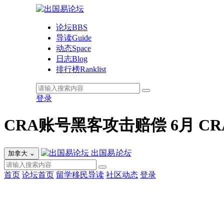
论坛
BBS
导读
Guide
动态
Space
日志
Blog
排行榜
Ranklist
登录
CRA账号黑客攻击赔偿 6月 CR
出国易
论坛
加拿大
⌄
首页
论坛首页
留学移民导读
社区动态
登录